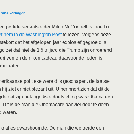
Frans Verhagen
 en perfide senaatsleider Mitch McConnell is, hoeft u
et hem in de Washington Post
te lezen. Volgens deze
stekort dat het afgelopen jaar explosief gegroeid is
d zei dat niet de 1,5 triljard die Trump zijn onroerend
ijven en de rijken cadeau daarvoor de reden is,
emocraten.
rikaanse politieke wereld is geschapen, de laatste
ij ziet er niet plezant uit. U herinnert zich dat dit de
gde dat zijn belangrijkste doelstelling was Obama een
. Dit is de man die Obamacare aanviel door te doen
d waren.
lang alles dwarsboomde. De man die weigerde een