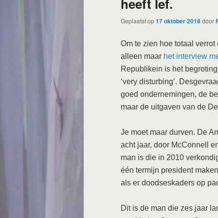
heeft lef.
Geplaatst op
17 oktober 2018
door
Om te zien hoe totaal verrot
alleen maar
het interview m
Republikein is het begroting
‘very disturbing’. Desgevraag
goed ondernemingen, de bedr
maar de uitgaven van de D
Je moet maar durven. De Ame
acht jaar, door McConnell en h
man is die in 2010 verkondi
één termijn president maken
als er doodseskaders op pa
Dit is de man die zes jaar 