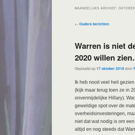
MAANDELIJKS ARCHIEF:
OKTOBER
Bericht
←
Oudere berichten
navigatie
Warren is niet d
2020 willen zien.
Geplaatst op
17 oktober 2018
door
Ik heb nooit veel heil gezi
(kijk maar terug toen ze in 
onvermijdelijke Hillary). Wa
geweldige spot over de mat
overheidsinvesteringen, maa
niet dat wat nodig is om ee
altijd en nog steeds dat War