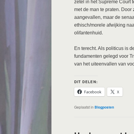
zetel in het Supreme Court 
met de man te praten. Door 
aangevallen, maar de senaat
ethisch/morele afwijking naa
olifantenhuid.
En terecht. Als politicus is
fundamenten gelegd voor Tru
van het uiteenvallen van vo
DIT DELEN:
Facebook
X
Geplaatst in
Blogposten