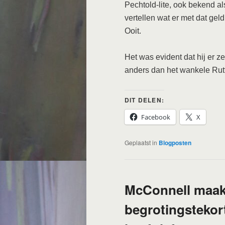
Pechtold-lite, ook bekend als
vertellen wat er met dat gel
Ooit.
Het was evident dat hij er ze
anders dan het wankele Rutt
DIT DELEN:
Facebook
X
Geplaatst in
Blogposten
McConnell maakt
begrotingstekort