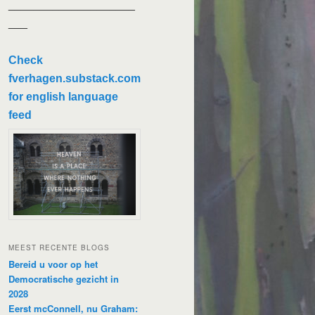
____________________
___
Check
fverhagen.substack.com
for english language
feed
MEEST RECENTE BLOGS
Bereid u voor op het
Democratische gezicht in
2028
Eerst mcConnell, nu Graham: