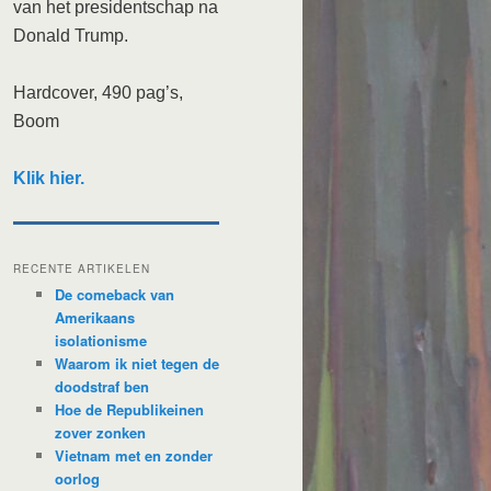
van het presidentschap na
Donald Trump.
Hardcover, 490 pag’s,
Boom
Klik hier.
RECENTE ARTIKELEN
De comeback van
Amerikaans
isolationisme
Waarom ik niet tegen de
doodstraf ben
Hoe de Republikeinen
zover zonken
Vietnam met en zonder
oorlog