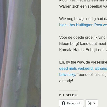
Mooi niet. Het was een onmo
Warren zich een speelbal 
Wie nog bewijs nodig had dat
hier – het Huffington Post v
Voor de goede orde: ik vind
Bloomberg) kandidaat moet 
Kamala Harris. Er blijft een 
En, by the way, de vreselijk
deed niets verkeerd, althan
Lewinsky
. Toondoof, als alt
already!
DIT DELEN:
Facebook
X