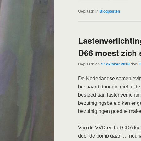
Geplaatst in
Blogposten
Lastenverlichtin
D66 moest zich
Geplaatst op
17 oktober 2018
door
De Nederlandse samenleving
bespaard door die niet uit t
besteed aan lastenverlichtin
bezuinigingsbeleid kan er 
bezuinigingen goed te mak
Van de VVD en het CDA kun 
door de pomp gaan … nou ja,