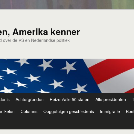
en, Amerika kenner
nd over de VS en Nederlandse politiek
denis
Achtergronden
Reizen/alle 50 staten
Alle presidenten
T
rtikelen
Columns
Ooggetuigen geschiedenis
Immigratie
Boe