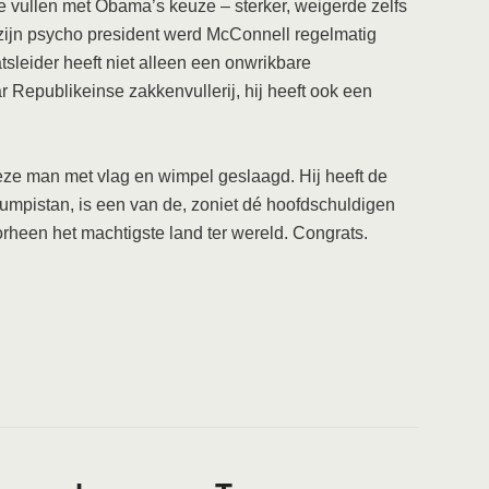
te vullen met Obama’s keuze – sterker, weigerde zelfs
zijn psycho president werd McConnell regelmatig
sleider heeft niet alleen een onwrikbare
r Republikeinse zakkenvullerij, hij heeft ook een
 deze man met vlag en wimpel geslaagd. Hij heeft de
mpistan, is een van de, zoniet dé hoofdschuldigen
orheen het machtigste land ter wereld. Congrats.