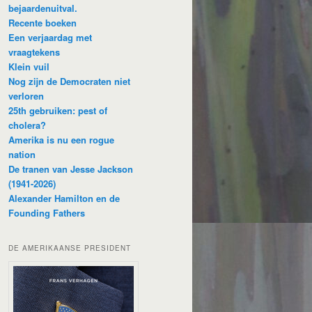
bejaardenuitval.
Recente boeken
Een verjaardag met
vraagtekens
Klein vuil
Nog zijn de Democraten niet
verloren
25th gebruiken: pest of
cholera?
Amerika is nu een rogue
nation
De tranen van Jesse Jackson
(1941-2026)
Alexander Hamilton en de
Founding Fathers
DE AMERIKAANSE PRESIDENT