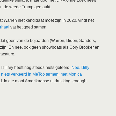
gelijke situatie, maar door het DNA onderzoek heeft
van de wrede Trump gemaakt.
 Warren niet kandidaat moet zijn in 2020, vindt het
erhaal
vat het goed samen.
 dat geen van de bejaarden (Warren, Biden, Sanders,
zijn. En nee, ook geen showboats als Cory Brooker en
vacature.
e Hillary heeft nog steeds niets geleerd.
Nee, Billy
s niets verkeerd in MeToo termen, met Monica
ijd. In die mooi Amerikaanse uitdrukking: enough