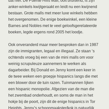
dat hier. De Puente Hills Mall, ooit bruisend, is zijn
anker-winkels kwijtgeraakt en leidt nu een kwijnend
bestaan. Grote malls met meer luxe winkels hebben
het overgenomen. De enige boekwinkel, een kleine
Barnes and Nobles met te veel geloofsgerelateerde
boeken, legde ergens rond 2005 het loodje.
Ook onveranderd maar meer besproken dan in 1987
zijn de immigranten, legaal en illegaal. Ze staan ‘s
ochtends vroeg bij een van de mini malls om voor
weinig scrupuleuze aannemers te werken als
dagarbeider. Bij Donald en Jenny komt een keer in
de twee weken een groepje hispanics langs die met
een blower door de tuin razen. Tuinmannen lijken
een hispanic monopolie. Afgezien van de man die
het zwembad onderhoudt, en soms de man in het
hokje bij de poort, zijn dit de enige hispanics in Tor
Heights. Jenny’s schoonmaakster/kok is natuurlijk