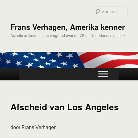
Spring
naar
Zoek
de
primaire
Frans Verhagen, Amerika kenner
inhoud
Actuele artikelen en achtergrond over de VS en Nederlandse politiek
Hoofdmenu
Afscheid van Los Angeles
door Frans Verhagen