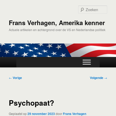
Spring
naar
Zoek
de
primaire
Frans Verhagen, Amerika kenner
inhoud
Actuele artikelen en achtergrond over de VS en Nederlandse politiek
Hoofdmenu
Bericht
←
Vorige
Volgende
→
navigatie
Psychopaat?
Geplaatst op
29 november 2023
door
Frans Verhagen