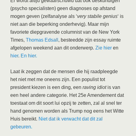
Er wordt altijd gewaarschuwd dat ook deskundigen
(psycho specialisten) geen diagnoses op afstand
mogen geven (zelfanalyse als ‘
very stabile genius
‘ is
niet aan die beperking onderhevig). Maar mijn
favoriete diepgravende columnist van de New York
Times,
Thomas Edsall
, besteedde zijn essay ruimte
afgelopen weekend aan dit onderwerp.
Zie hier
en
hier
.
En hier.
Laat ik zeggen dat de mensen die hij raadpleegde
het niet met me oneens zijn. Een populist tot
president kiezen is een ding, een
raving idiot
is van
een heel andere categorie. Het 25e Amendement dat
toestaat om dit soort lui opzij te zetten, zal al snel ter
hand genomen worden als Trump nog eens het Witte
Huis bereikt.
Niet dat ik verwacht dat dit zal
gebeuren.