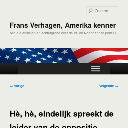
Spring
naar
Zoek
de
primaire
Frans Verhagen, Amerika kenner
inhoud
Actuele artikelen en achtergrond over de VS en Nederlandse politiek
Hoofdmenu
Bericht
←
Vorige
Volgende
→
navigatie
Hè, hè, eindelijk spreekt de
leider van de oppositie.