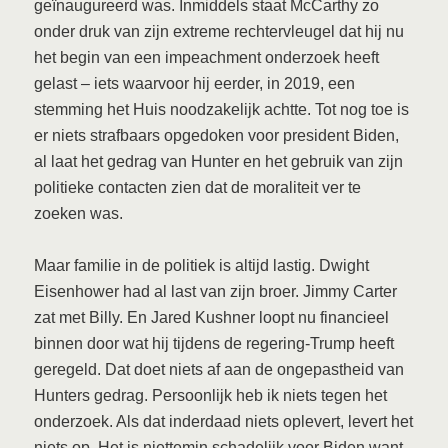
geïnaugureerd was. Inmiddels staat McCarthy zo
onder druk van zijn extreme rechtervleugel dat hij nu
het begin van een impeachment onderzoek heeft
gelast – iets waarvoor hij eerder, in 2019, een
stemming het Huis noodzakelijk achtte. Tot nog toe is
er niets strafbaars opgedoken voor president Biden,
al laat het gedrag van Hunter en het gebruik van zijn
politieke contacten zien dat de moraliteit ver te
zoeken was.
Maar familie in de politiek is altijd lastig. Dwight
Eisenhower had al last van zijn broer. Jimmy Carter
zat met Billy. En Jared Kushner loopt nu financieel
binnen door wat hij tijdens de regering-Trump heeft
geregeld. Dat doet niets af aan de ongepastheid van
Hunters gedrag. Persoonlijk heb ik niets tegen het
onderzoek. Als dat inderdaad niets oplevert, levert het
niets op. Het is niettemin schadelijk voor Biden want