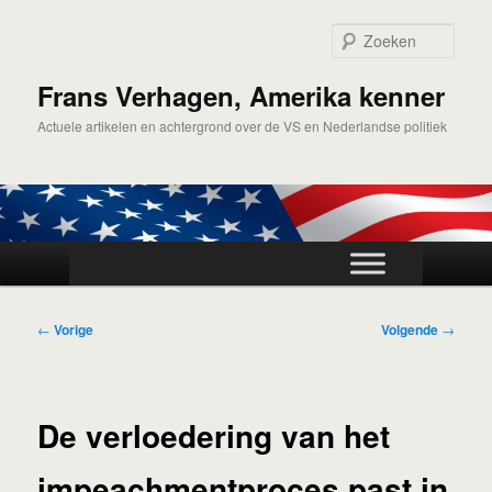
Spring
naar
Zoek
de
primaire
Frans Verhagen, Amerika kenner
inhoud
Actuele artikelen en achtergrond over de VS en Nederlandse politiek
Hoofdmenu
Bericht
←
Vorige
Volgende
→
navigatie
De verloedering van het
impeachmentproces past in