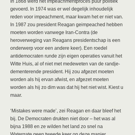
In 1868 werd het impeachmentproces puur politiek
gevoerd. In 1974 was er wel degelijk inhoudelijk
reden voor impeachment, maar kwam het er niet van.
In 1987 zou president Reagan geimpeached hebben
moeten worden vanwege Iran-Contra (de
heroverweging van Reagans presidentschap is een
onderwerp voor een andere keer). Een roedel
antidemocraten runde zijn eigen operaties vanuit het
Witte Huis, al of niet met medeweten van de randje-
dementerende president. Hij zou afgezet moeten
worden als hij ervan afwist, en afgezet moeten
worden als hij zo dim was dat hij het niet wist. Kiest u
maar.
‘Mistakes were made’, zei Reagan en daar bleef het
bij. De Democraten drukten niet door – het was al
bijna 1988 en ze wilden het land zo snel na
Watergate geen tweede keer op deze manier