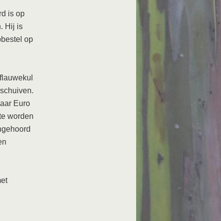
d is op
 Hij is
pbestel op
 flauwekul
nschuiven.
paar Euro
 te worden
Ongehoord
en
met