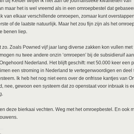
 bij Kelder twijfel ik niet aan de journalistieke kwaliteiten van
 maar het is wel vreemd als in een omroepbestel dat gebaseer
jk van elkaar verschillende omroepen, zomaar kunt overstappen.
rste of de laatste natuurlijk. Maar het zou fijn zijn als het omroe
te benen liep.
et zo. Zoals Powned vijf jaar lang diverse zakken kon vullen met
, mogen nu twee andere onzin ‘omroepen’ bij de subsidieruif aa
Ongehoord Nederland. Het blijft geschift: met 50.000 keer een 
aimen een stroming in Nederland te vertegenwoordigen en deel
ysteem. Ik heb het nog niet eens over de onfrisse kantjes van 
, nee, gewoon een systeem dat zo openstaat voor inbraak is e
g.
tegen deze bierkaai vechten. Weg met het omroepbestel. En ook 
rouwens.