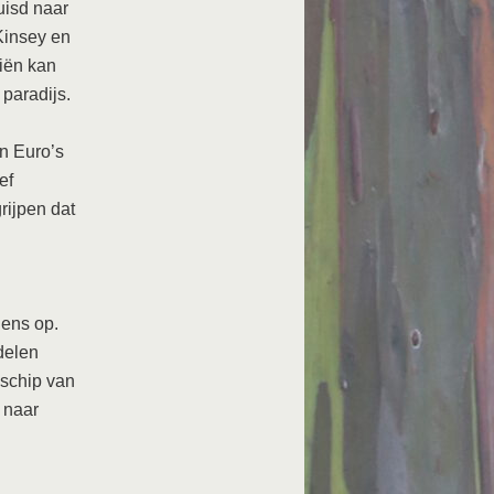
uisd naar
Kinsey en
ciën kan
 paradijs.
n Euro’s
ef
rijpen dat
gens op.
delen
schip van
 naar