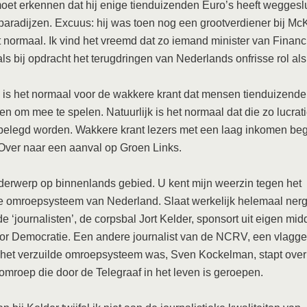
oet erkennen dat hij enige tienduizenden Euro’s heeft weggesl
paradijzen. Excuus: hij was toen nog een grootverdiener bij Mc
it normaal. Ik vind het vreemd dat zo iemand minister van Finan
 als bij opdracht het terugdringen van Nederlands onfrisse rol als
k is het normaal voor de wakkere krant dat mensen tienduizende
n om mee te spelen. Natuurlijk is het normaal dat die zo lucrati
belegd worden. Wakkere krant lezers met een laag inkomen beg
 Over naar een aanval op Groen Links.
erwerp op binnenlands gebied. U kent mijn weerzin tegen het
ke omroepsysteem van Nederland. Slaat werkelijk helemaal ner
e ‘journalisten’, de corpsbal Jort Kelder, sponsort uit eigen mid
or Democratie. Een andere journalist van de NCRV, een vlagge
het verzuilde omroepsysteem was, Sven Kockelman, stapt over
mroep die door de Telegraaf in het leven is geroepen.