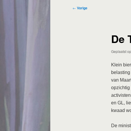
Bericht
←
Vorige
navigatie
De T
Geplaatst o
Klein bie
belasting
van Maart
opzichtig
activiste
en GL, li
kwaad wo
De minist