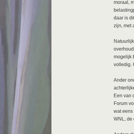
moraal, m
belasting
daar is d
zijn, met
Natuurlij
overhoude
mogelijk 
volledig.
Ander ond
achterlij
Een van d
Forum vo
wat eens 
WNL, de o