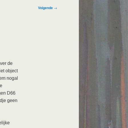
Volgende
→
over de
et object
hem nogal
se
egen D66
adje geen
lijke