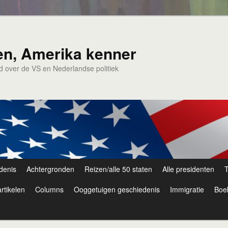
en, Amerika kenner
nd over de VS en Nederlandse politiek
denis
Achtergronden
Reizen/alle 50 staten
Alle presidenten
T
rtikelen
Columns
Ooggetuigen geschiedenis
Immigratie
Boe