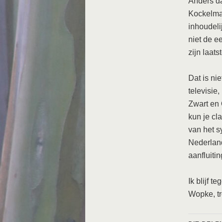
Anders dan
Kockelman
inhoudeli
niet de ee
zijn laats
Dat is ni
televisie
Zwart en 
kun je cl
van het s
Nederland
aanfluitin
Ik blijf 
Wopke, t