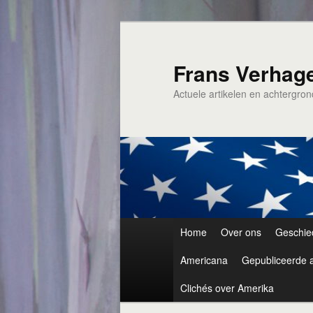
Spring
naar
de
Frans Verhag
primaire
Actuele artikelen en achtergro
inhoud
Hoofdmenu
Home
Over ons
Geschie
Americana
Gepubliceerde a
Clichés over Amerika