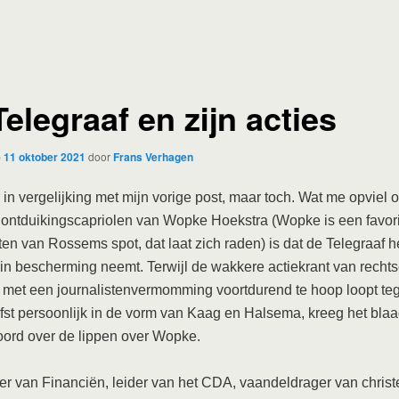
elegraaf en zijn acties
p
11 oktober 2021
door
Frans Verhagen
r in vergelijking met mijn vorige post, maar toch. Wat me opviel 
 ontduikingscapriolen van Wopke Hoekstra (Wopke is een favori
en van Rossems spot, dat laat zich raden) is dat de Telegraaf 
 in bescherming neemt. Terwijl de wakkere actiekrant van recht
n met een journalistenvermomming voortdurend te hoop loopt t
efst persoonlijk in de vorm van Kaag en Halsema, kreeg het bla
ord over de lippen over Wopke.
er van Financiën, leider van het CDA, vaandeldrager van christe