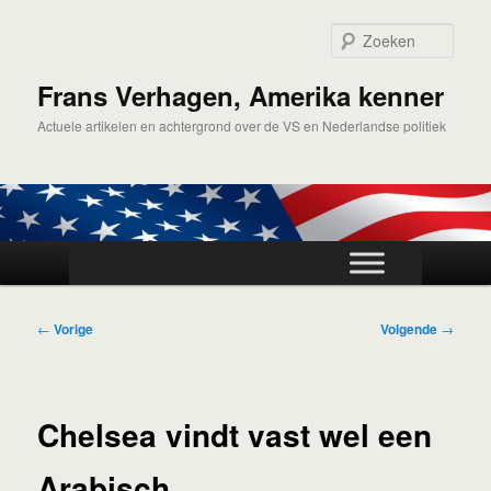
Spring
naar
Zoek
de
primaire
Frans Verhagen, Amerika kenner
inhoud
Actuele artikelen en achtergrond over de VS en Nederlandse politiek
Hoofdmenu
Bericht
←
Vorige
Volgende
→
navigatie
Chelsea vindt vast wel een
Arabisch