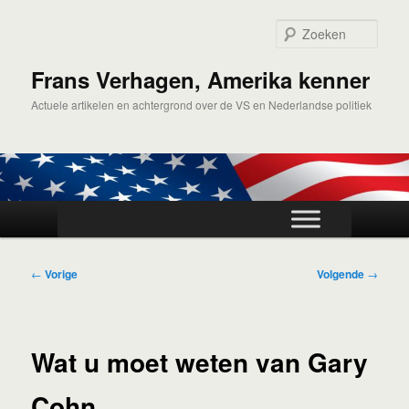
Spring
naar
Zoek
de
primaire
Frans Verhagen, Amerika kenner
inhoud
Actuele artikelen en achtergrond over de VS en Nederlandse politiek
Hoofdmenu
Bericht
←
Vorige
Volgende
→
navigatie
Wat u moet weten van Gary
Cohn