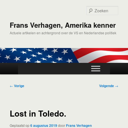
Spring
naar
Zoek
de
primaire
Frans Verhagen, Amerika kenner
inhoud
Actuele artikelen en achtergrond over de VS en Nederlandse politiek
Hoofdmenu
Bericht
←
Vorige
Volgende
→
navigatie
Lost in Toledo.
Geplaatst op
6 augustus 2019
door
Frans Verhagen