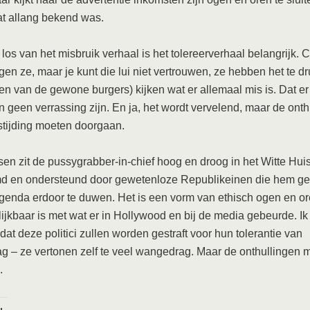
t allang bekend was.
los van het misbruik verhaal is het tolereerverhaal belangrijk. Ca
gen ze, maar je kunt die lui niet vertrouwen, ze hebben het te d
en van de gewone burgers) kijken wat er allemaal mis is. Dat er
an geen verrassing zijn. En ja, het wordt vervelend, maar de ont
stijding moeten doorgaan.
en zit de pussygrabber-in-chief hoog en droog in het Witte Huis
d en ondersteund door gewetenloze Republikeinen die hem ge
enda erdoor te duwen. Het is een vorm van ethisch ogen en or
lijkbaar is met wat er in Hollywood en bij de media gebeurde. Ik
 dat deze politici zullen worden gestraft voor hun tolerantie van
 – ze vertonen zelf te veel wangedrag. Maar de onthullingen 
.