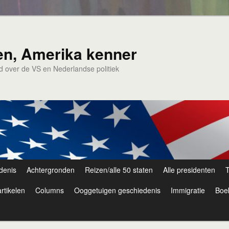
en, Amerika kenner
nd over de VS en Nederlandse politiek
denis
Achtergronden
Reizen/alle 50 staten
Alle presidenten
T
rtikelen
Columns
Ooggetuigen geschiedenis
Immigratie
Boe