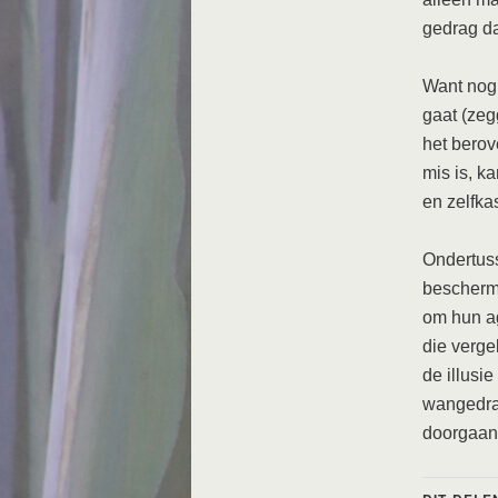
gedrag da
Want nog 
gaat (zeg
het berov
mis is, k
en zelfka
Ondertuss
bescherm
om hun ag
die verge
de illusie
wangedrag
doorgaan