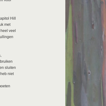
pitol Hill
ruk met
 heel veel
hullingen
,
bruiken
en sluiten
 heb niet
moeten