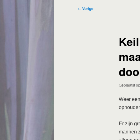
Bericht
←
Vorige
navigatie
Keil
maa
doo
Geplaatst o
Weer een 
ophouden
Er zijn g
mannen z
alleen ma