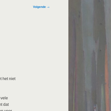
Volgende
→
d
 het niet
 vele
t dat
en voor