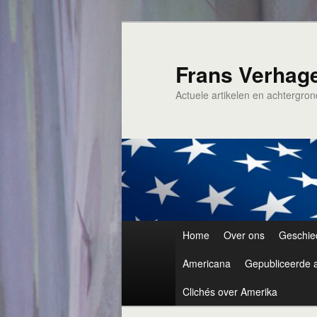
Spring
naar
de
Frans Verhag
primaire
Actuele artikelen en achtergro
inhoud
Hoofdmenu
Home
Over ons
Geschie
Americana
Gepubliceerde a
Clichés over Amerika