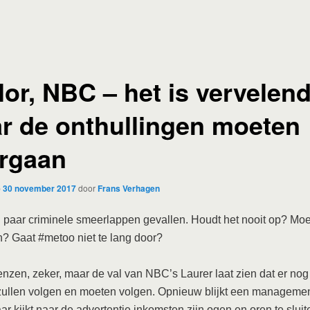
lor, NBC – het is vervelen
r de onthullingen moeten
rgaan
p
30 november 2017
door
Frans Verhagen
paar criminele smeerlappen gevallen. Houdt het nooit op? Moet
? Gaat #metoo niet te lang door?
renzen, zeker, maar de val van NBC’s Laurer laat zien dat er nog
ullen volgen en moeten volgen. Opnieuw blijkt een managemen
ar kijkt naar de advertentie inkomsten zijn ogen en oren te sluit