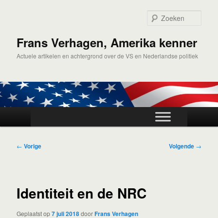
Spring
naar
Zoek
de
primaire
Frans Verhagen, Amerika kenner
inhoud
Actuele artikelen en achtergrond over de VS en Nederlandse politiek
Hoofdmenu
Bericht
←
Vorige
Volgende
→
navigatie
Identiteit en de NRC
Geplaatst op
7 juli 2018
door
Frans Verhagen