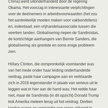
China) werd uitonderhandeld door de regering
Obama. Het voorzag in interessante verplichtingen
voor de deelnemers in arbeidsvoorwaarden (het zou
het aantrekkelijk moeten maken voor vakbondsfans)
en, inderdaad, een vrijhandelsassociatie tussen die
veertien landen. Globalisering riepen de Sandinistas,
de kortzichtige aanhangers van Bernie Sanders, die
globalisering als grootste en soms enige probleem
zien.
Hillary Clinton, die oorspronkelijk voorstander was
van het mede onder haar leiding onderhandelde
verdrag, paste haar campagne aan en verklaarde
zich in 2016 tegenstander in plaats van serieus uit te
leggen wat er hier aan de hand was. Het redde haar
niet, maar de Sandinsta (in dit opzicht) Donald Trump
trok Amerika meteen terug uit het verdrag. Dertien
landen waren zo verstandig een eigen akkoord te