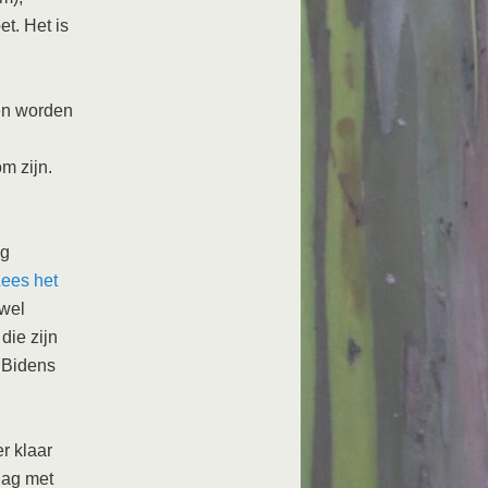
et. Het is
en worden
m zijn.
ig
ees het
wel
die zijn
n Bidens
r klaar
dag met