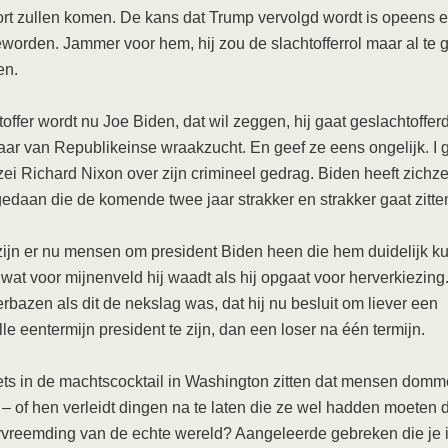
rt zullen komen. De kans dat Trump vervolgd wordt is opeens e
eworden. Jammer voor hem, hij zou de slachtofferrol maar al te 
en.
toffer wordt nu Joe Biden, dat wil zeggen, hij gaat geslachtoffe
taar van Republikeinse wraakzucht. En geef ze eens ongelijk. I
zei Richard Nixon over zijn crimineel gedrag. Biden heeft zichze
edaan die de komende twee jaar strakker en strakker gaat zitte
zijn er nu mensen om president Biden heen die hem duidelijk k
wat voor mijnenveld hij waadt als hij opgaat voor herverkiezing
verbazen als dit de nekslag was, dat hij nu besluit om liever een
le eentermijn president te zijn, dan een loser na één termijn.
ets in de machtscocktail in Washington zitten dat mensen dom
 – of hen verleidt dingen na te laten die ze wel hadden moeten 
rvreemding van de echte wereld? Aangeleerde gebreken die je i