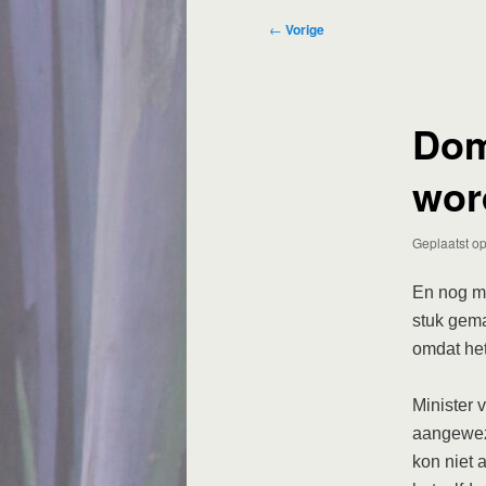
Bericht
←
Vorige
navigatie
Dom
wor
Geplaatst o
En nog me
stuk gema
omdat he
Minister 
aangeweze
kon niet