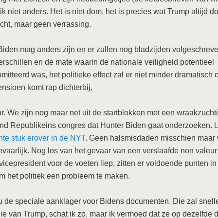
k niet anders. Het is niet dom, het is precies wat Trump altijd do
echt, maar geen verrassing.
iden mag anders zijn en er zullen nog bladzijden volgeschrev
erschillen en de mate waarin de nationale veiligheid potentieel
itteerd was, het politieke effect zal er niet minder dramatisch o
nsioen komt rap dichterbij.
or. We zijn nog maar net uit de startblokken met een wraakzucht
end Republikeins congres dat Hunter Biden gaat onderzoeken.
L
nte stuk erover in de NYT
. Geen halsmisdaden misschien maar 
gevaarlijk. Nog los van het gevaar van een verslaafde non valeur 
vicepresident voor de voeten liep, zitten er voldoende punten i
m het politiek een probleem te maken.
 de speciale aanklager voor Bidens documenten. Die zal snelle
die van Trump, schat ik zo, maar ik vermoed dat ze op dezelfde 