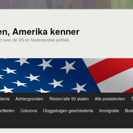
en, Amerika kenner
nd over de VS en Nederlandse politiek
denis
Achtergronden
Reizen/alle 50 staten
Alle presidenten
T
rtikelen
Columns
Ooggetuigen geschiedenis
Immigratie
Boe