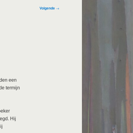
Volgende
→
iden een
de termijn
oeker
egd. Hij
ij