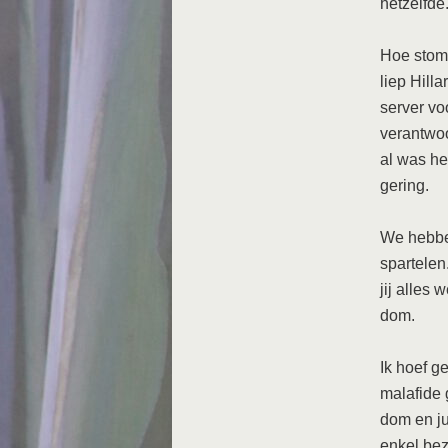
hetzelfde.
Hoe stom 
liep Hill
server v
verantwoo
al was he
gering.
We hebbe
spartelen
jij alles
dom.
Ik hoef g
malafide 
dom en ju
enkel bez