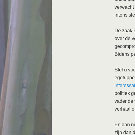
verwacht i
intens sl
De zaak B
over de v
gecomprom
Bidens pe
Stel u vo
egotripp
interessa
politiek 
vader de 
verhaal o
En dan nu
zijn dan 