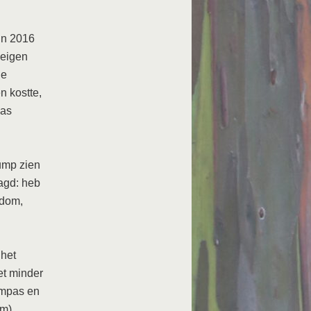
 In 2016
 eigen
de
n kostte,
was
ump zien
agd: heb
 dom,
 het
et minder
ompas en
m),