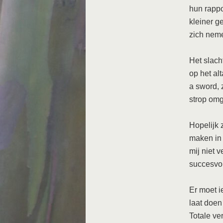
hun rappo
kleiner g
zich nem
Het slach
op het al
a sword, 
strop omg
Hopelijk 
maken in 
mij niet 
succesvol
Er moet i
laat doen
Totale ve