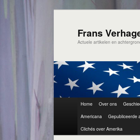
Spring
naar
de
Frans Verhag
primaire
Actuele artikelen en achtergro
inhoud
Hoofdmenu
Home
Over ons
Geschie
Americana
Gepubliceerde a
Clichés over Amerika