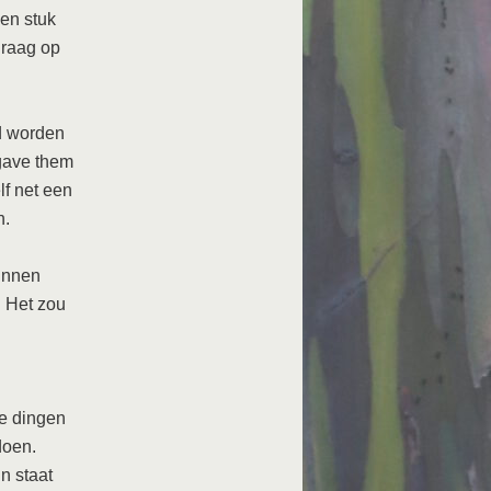
en stuk
graag op
rd worden
 gave them
lf net een
n.
unnen
. Het zou
me dingen
doen.
n staat