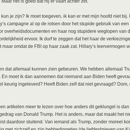
 Maar het is goed dat hij er vaart achter zet.
kun je zijn? Ik moet toegeven, ik kan er met mijn hoofd niet bij.
ary’s campagne al op de rotsen door het stupide gebruik van een
oor overheidsdocumenten en haar nog stupidere weglopen van 
rdelijkheid ervoor. Ik durf te zeggen dat het haar de verkiezinge
t maar omdat de FBI op haar zaak zat. Hillary’s leervermogen 
n dat allemaal kunnen zien gebeuren. We hebben allemaal Tr
. En moet ik dan aannemen dat niemand aan Biden heeft gevra
 wel keurig ingeleverd? Heeft Biden zelf dat niet gevraagd? Dom,
een artikelen meer te lezen over hoe anders dit geklungel is dan
gedrag van Donald Trump. Het is anders, maar dat maakt het ni
ist daardoor stuitend. Van iemand als Trump, zonder moreel k
ig met zichzelf en zijn hebbedingetjes (de liefdesbrieven van Ki