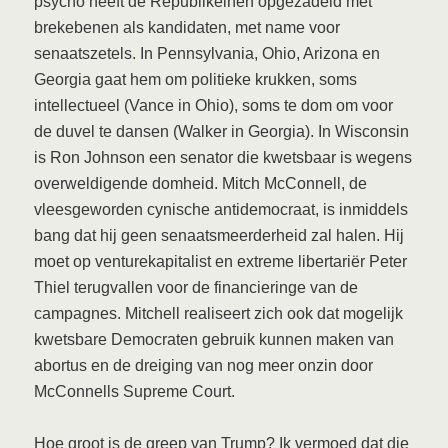
psycho heeft de Republikeinen opgezadeld met
brekebenen als kandidaten, met name voor
senaatszetels. In Pennsylvania, Ohio, Arizona en
Georgia gaat hem om politieke krukken, soms
intellectueel (Vance in Ohio), soms te dom om voor
de duvel te dansen (Walker in Georgia). In Wisconsin
is Ron Johnson een senator die kwetsbaar is wegens
overweldigende domheid. Mitch McConnell, de
vleesgeworden cynische antidemocraat, is inmiddels
bang dat hij geen senaatsmeerderheid zal halen. Hij
moet op venturekapitalist en extreme libertariër Peter
Thiel terugvallen voor de financieringe van de
campagnes. Mitchell realiseert zich ook dat mogelijk
kwetsbare Democraten gebruik kunnen maken van
abortus en de dreiging van nog meer onzin door
McConnells Supreme Court.
Hoe groot is de greep van Trump? Ik vermoed dat die