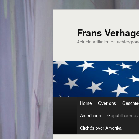
Spring
naar
de
Frans Verhag
primaire
Actuele artikelen en achtergro
inhoud
Hoofdmenu
Home
Over ons
Geschie
Americana
Gepubliceerde a
Clichés over Amerika