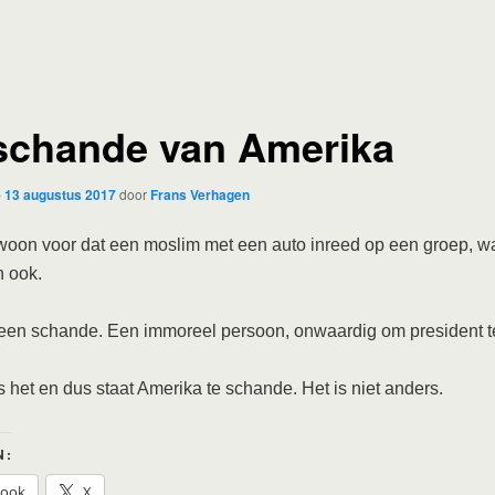
schande van Amerika
p
13 augustus 2017
door
Frans Verhagen
woon voor dat een moslim met een auto inreed op een groep, wa
n ook.
een schande. Een immoreel persoon, onwaardig om president te
is het en dus staat Amerika te schande. Het is niet anders.
N:
book
X