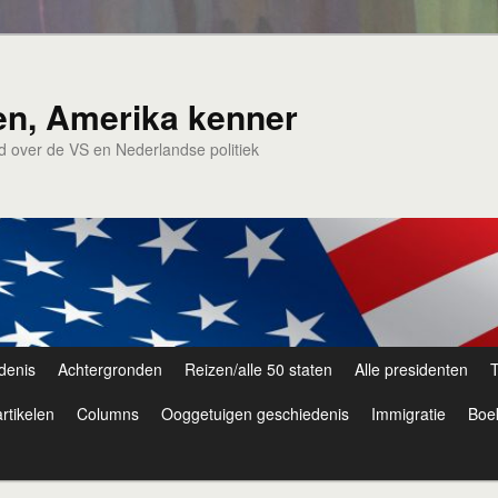
en, Amerika kenner
nd over de VS en Nederlandse politiek
denis
Achtergronden
Reizen/alle 50 staten
Alle presidenten
T
rtikelen
Columns
Ooggetuigen geschiedenis
Immigratie
Boe