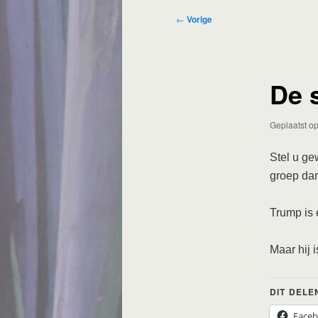
Bericht
←
Vorige
navigatie
De 
Geplaatst o
Stel u ge
groep da
Trump is 
Maar hij 
DIT DELE
Face