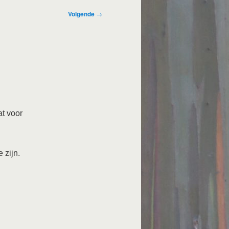
Volgende
→
t voor
 zijn.