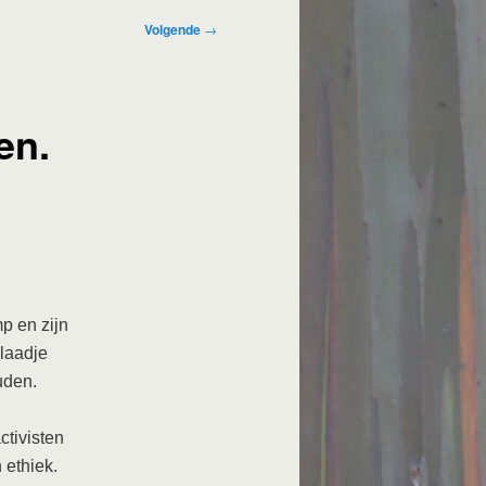
Volgende
→
en.
mp en zijn
blaadje
uden.
ctivisten
 ethiek.