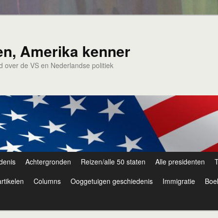
en, Amerika kenner
nd over de VS en Nederlandse politiek
denis
Achtergronden
Reizen/alle 50 staten
Alle presidenten
T
rtikelen
Columns
Ooggetuigen geschiedenis
Immigratie
Boe