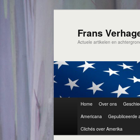
Spring
naar
de
Frans Verhag
primaire
Actuele artikelen en achtergro
inhoud
Hoofdmenu
Home
Over ons
Geschie
Americana
Gepubliceerde a
Clichés over Amerika