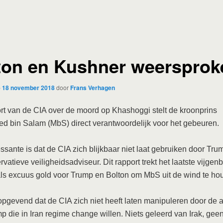
ton en Kushner weersprok
p
18 november 2018
door
Frans Verhagen
rt van de CIA over de moord op Khashoggi stelt de kroonprins
 bin Salam (MbS) direct verantwoordelijk voor het gebeuren.
essante is dat de CIA zich blijkbaar niet laat gebruiken door Tru
vatieve veiligheidsadviseur. Dit rapport trekt het laatste vijgen
ls excuus gold voor Trump en Bolton om MbS uit de wind te ho
opgevend dat de CIA zich niet heeft laten manipuleren door de a
p die in Iran regime change willen. Niets geleerd van Irak, geen