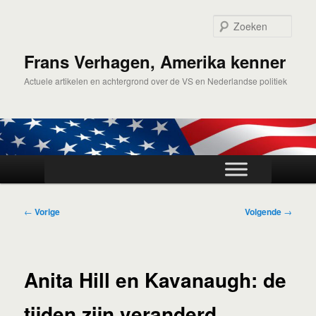
Spring
naar
Zoek
de
primaire
Frans Verhagen, Amerika kenner
inhoud
Actuele artikelen en achtergrond over de VS en Nederlandse politiek
Hoofdmenu
Bericht
←
Vorige
Volgende
→
navigatie
Anita Hill en Kavanaugh: de
tijden zijn veranderd.