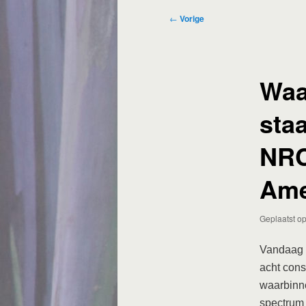
Bericht
←
Vorige
navigatie
Waa
staa
NRC
Ame
Geplaatst o
Vandaag i
acht cons
waarbinne
spectrum 