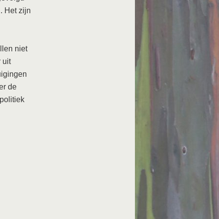
. Het zijn
len niet
 uit
uigingen
er de
politiek