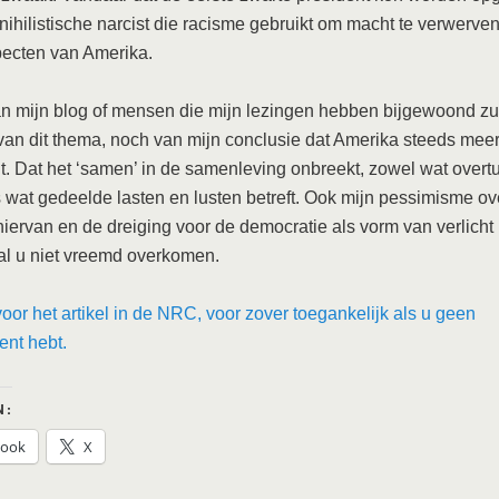
nihilistische narcist die racisme gebruikt om macht te verwerven
pecten van Amerika.
n mijn blog of mensen die mijn lezingen hebben bijgewoond zul
van dit thema, noch van mijn conclusie dat Amerika steeds meer
lt. Dat het ‘samen’ in de samenleving onbreekt, zowel wat overt
ls wat gedeelde lasten en lusten betreft. Ook mijn pessimisme ov
hiervan en de dreiging voor de democratie als vorm van verlicht 
al u niet vreemd overkomen.
 voor het artikel in de NRC, voor zover toegankelijk als u geen
nt hebt.
N:
book
X