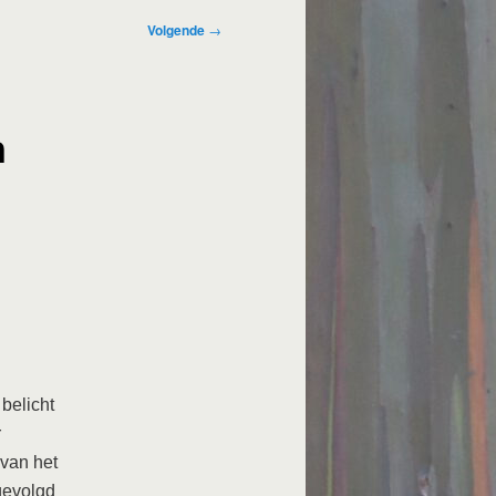
Volgende
→
n
belicht
r
van het
gevolgd