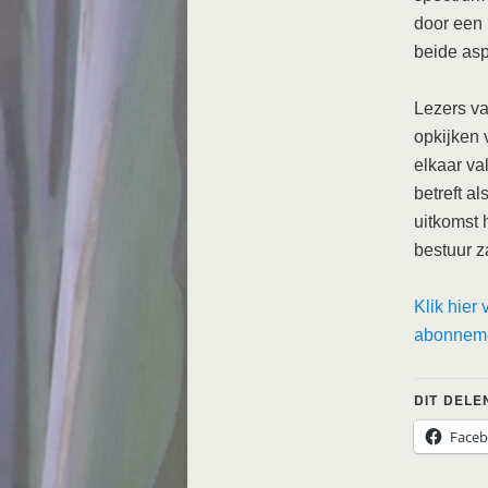
door een 
beide as
Lezers va
opkijken 
elkaar va
betreft a
uitkomst 
bestuur z
Klik hier
abonneme
DIT DELE
Face