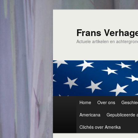
Spring
naar
de
Frans Verhag
primaire
Actuele artikelen en achtergro
inhoud
Hoofdmenu
Home
Over ons
Geschie
Americana
Gepubliceerde a
Clichés over Amerika