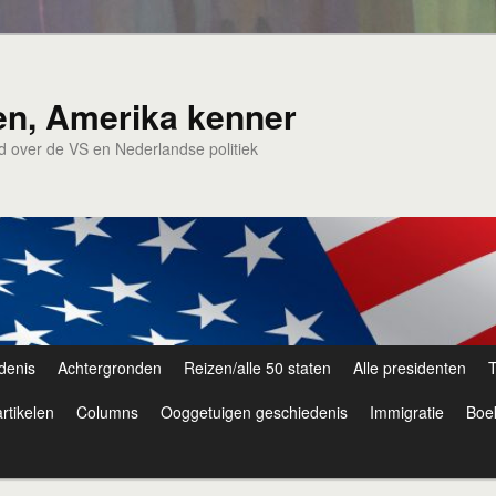
en, Amerika kenner
nd over de VS en Nederlandse politiek
denis
Achtergronden
Reizen/alle 50 staten
Alle presidenten
T
rtikelen
Columns
Ooggetuigen geschiedenis
Immigratie
Boe