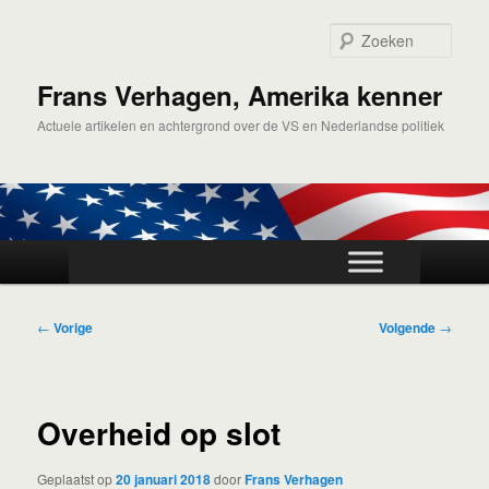
Spring
naar
Zoek
de
primaire
Frans Verhagen, Amerika kenner
inhoud
Actuele artikelen en achtergrond over de VS en Nederlandse politiek
Hoofdmenu
Bericht
←
Vorige
Volgende
→
navigatie
Overheid op slot
Geplaatst op
20 januari 2018
door
Frans Verhagen