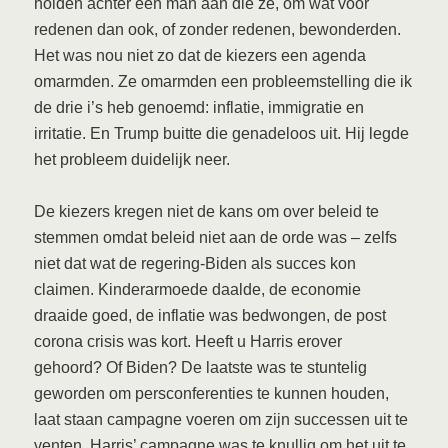
holden achter een man aan die ze, om wat voor
redenen dan ook, of zonder redenen, bewonderden.
Het was nou niet zo dat de kiezers een agenda
omarmden. Ze omarmden een probleemstelling die ik
de drie i’s heb genoemd: inflatie, immigratie en
irritatie. En Trump buitte die genadeloos uit. Hij legde
het probleem duidelijk neer.
De kiezers kregen niet de kans om over beleid te
stemmen omdat beleid niet aan de orde was – zelfs
niet dat wat de regering-Biden als succes kon
claimen. Kinderarmoede daalde, de economie
draaide goed, de inflatie was bedwongen, de post
corona crisis was kort. Heeft u Harris erover
gehoord? Of Biden? De laatste was te stuntelig
geworden om persconferenties te kunnen houden,
laat staan campagne voeren om zijn successen uit te
venten. Harris’ campagne was te knullig om het uit te