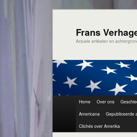
Spring
naar
de
Frans Verhag
primaire
Actuele artikelen en achtergro
inhoud
Hoofdmenu
Home
Over ons
Geschie
Americana
Gepubliceerde a
Clichés over Amerika