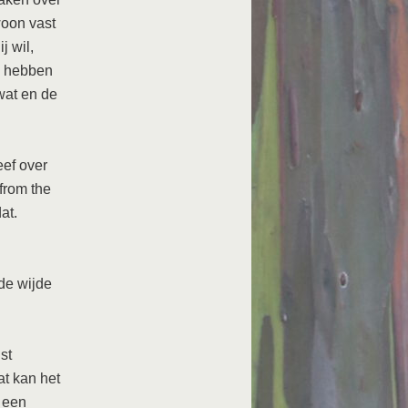
oon vast
j wil,
en hebben
wat en de
eef over
from the
at.
de wijde
st
t kan het
 een