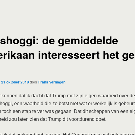
shoggi: de gemiddelde
rikaan interesseert het g
.
p
21 oktober 2018
door
Frans Verhagen
ekennen dat ik dacht dat Trump met zijn eigen waarheid over d
oggi, een waarheid die zo botst met wat er werkelijk is gebeur
 toch een stap te ver was gegaan. Dat dit scheppen van een ei
heid zou laten zien dat Trump dit voortdurend doet.
at ik dat verkeerd heb gezien. Het Congres mag wat geluiden 