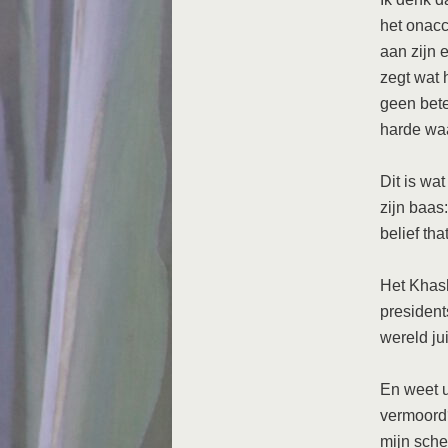
het onac
aan zijn 
zegt wat 
geen bete
harde waa
Dit is wa
zijn baas
belief tha
Het Khas
president
wereld jui
En weet u
vermoord?
mijn sche