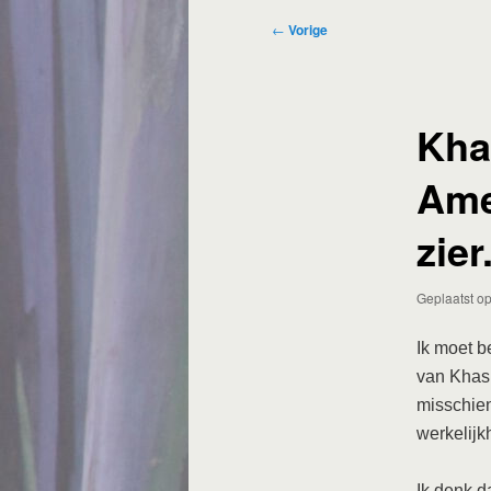
Bericht
←
Vorige
navigatie
Kha
Ame
zier
Geplaatst o
Ik moet b
van Khash
misschien
werkelijk
Ik denk d