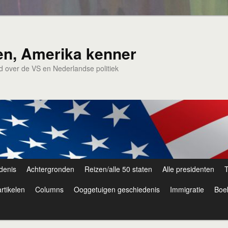
en, Amerika kenner
nd over de VS en Nederlandse politiek
denis
Achtergronden
Reizen/alle 50 staten
Alle presidenten
T
rtikelen
Columns
Ooggetuigen geschiedenis
Immigratie
Boe