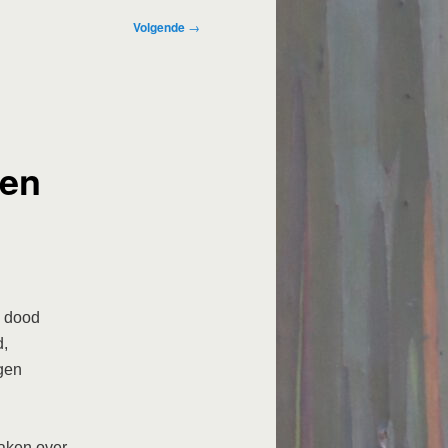
Volgende
→
een
e dood
d,
gen
maken over