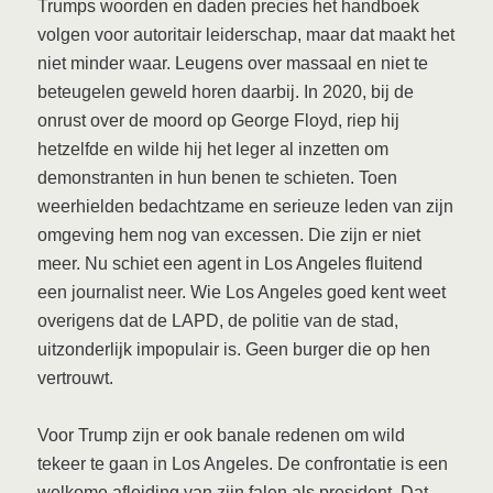
Trumps woorden en daden precies het handboek
volgen voor autoritair leiderschap, maar dat maakt het
niet minder waar. Leugens over massaal en niet te
beteugelen geweld horen daarbij. In 2020, bij de
onrust over de moord op George Floyd, riep hij
hetzelfde en wilde hij het leger al inzetten om
demonstranten in hun benen te schieten. Toen
weerhielden bedachtzame en serieuze leden van zijn
omgeving hem nog van excessen. Die zijn er niet
meer. Nu schiet een agent in Los Angeles fluitend
een journalist neer. Wie Los Angeles goed kent weet
overigens dat de LAPD, de politie van de stad,
uitzonderlijk impopulair is. Geen burger die op hen
vertrouwt.
Voor Trump zijn er ook banale redenen om wild
tekeer te gaan in Los Angeles. De confrontatie is een
welkome afleiding van zijn falen als president. Dat