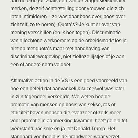
aan de orde (of, zoals een van de vragenstelsters liet
merken, de zelf-achterstelling door vrouwen die zich
laten intimideren – ze was daar boos over, boos over
zichzelf, zo te horen). Quota’s? Je kunt er over van
mening verschillen (en ik ben tegen). Discriminatie
van allochtone werknemers op de arbeidsmarkt los je
niet op met quota’s maar met handhaving van
discriminatiewetgeving, niet zielloze lijstjes of je aan
een of andere norm voldoet.
Affirmative action in de VS is een goed voorbeeld van
hoe een beleid dat aanvankelijk succesvol was later
in zijn tegendeel verkeerde. We weten hoe de
promotie van mensen op basis van sekse, ras of
etniciteit boven mensen die evenzeer of zelfs meer
voor promotie in aanmerking kwamen, heeft geleid tot
weerstand, racisme en ja, tot Donald Trump. Het
standaard voorbeeld is de brandweer, waar verzet