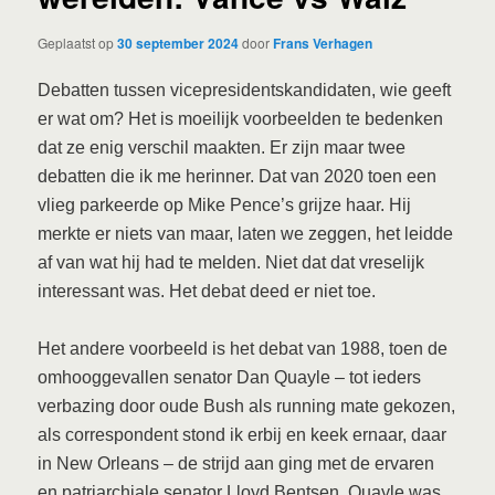
Geplaatst op
30 september 2024
door
Frans Verhagen
Debatten tussen vicepresidentskandidaten, wie geeft
er wat om? Het is moeilijk voorbeelden te bedenken
dat ze enig verschil maakten. Er zijn maar twee
debatten die ik me herinner. Dat van 2020 toen een
vlieg parkeerde op Mike Pence’s grijze haar. Hij
merkte er niets van maar, laten we zeggen, het leidde
af van wat hij had te melden. Niet dat dat vreselijk
interessant was. Het debat deed er niet toe.
Het andere voorbeeld is het debat van 1988, toen de
omhooggevallen senator Dan Quayle – tot ieders
verbazing door oude Bush als running mate gekozen,
als correspondent stond ik erbij en keek ernaar, daar
in New Orleans – de strijd aan ging met de ervaren
en patriarchiale senator Lloyd Bentsen. Quayle was