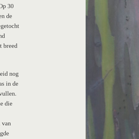
 Op 30
en de
egetocht
nd
t breed
heid nog
as in de
vullen.
e die
n van
igde