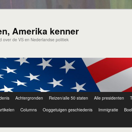
en, Amerika kenner
nd over de VS en Nederlandse politiek
denis
Achtergronden
Reizen/alle 50 staten
Alle presidenten
T
rtikelen
Columns
Ooggetuigen geschiedenis
Immigratie
Boe