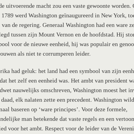
de uitvoerende macht zou een vaste gewoonte worden.
l 1789 werd Washington geïnaugureerd in New York, to
l van de regering. Generaal Washington had een ware z
legd tussen zijn Mount Vernon en de hoofdstad. Hij sto
ool voor de nieuwe eenheid, hij was populair en genoo
rouwen als niet te corrumperen leider.
ika had geluk: het land had een symbool van zijn een
dat het zelf een eenheid was. Het ambt van president w
dwet nauwelijks omschreven, Washington moest het in
 daad, elk nalaten zette een precedent. Washington wild
maal baseren op ‘ware principes’. Voor deze formele,
andelijke man betekende dat vaste regels en een vertoo
ied voor het ambt. Respect voor de leider van de Veren