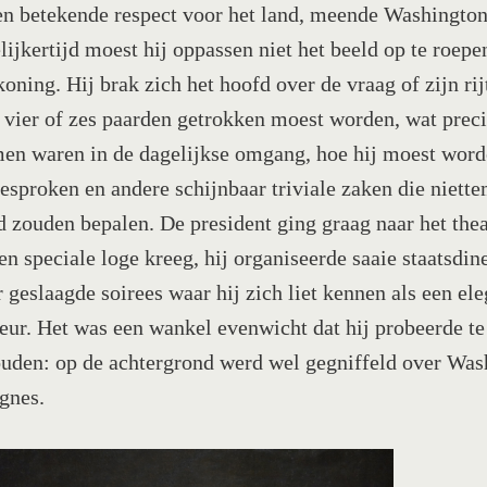
en betekende respect voor het land, meende Washington
lijkertijd moest hij oppassen niet het beeld op te roepe
koning. Hij brak zich het hoofd over de vraag of zijn rij
 vier of zes paarden getrokken moest worden, wat preci
en waren in de dagelijkse omgang, hoe hij moest wor
esproken en andere schijnbaar triviale zaken die niette
d zouden bepalen. De president ging graag naar het the
een speciale loge kreeg, hij organiseerde saaie staatsdin
r geslaagde soirees waar hij zich liet kennen als een el
eur. Het was een wankel evenwicht dat hij probeerde te
uden: op de achtergrond werd wel gegniffeld over Was
gnes.