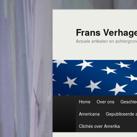
Spring
naar
de
Frans Verhag
primaire
Actuele artikelen en achtergro
inhoud
Hoofdmenu
Home
Over ons
Geschie
Americana
Gepubliceerde a
Clichés over Amerika