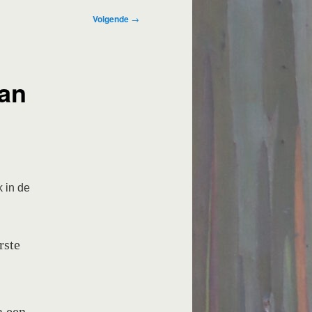
Volgende
→
van
 in de
rste
a een