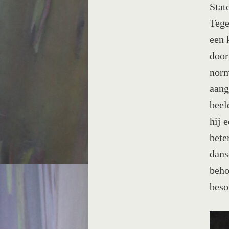
Stat
Tege
een 
door
norm
aang
beel
hij 
bete
dans
beho
beso