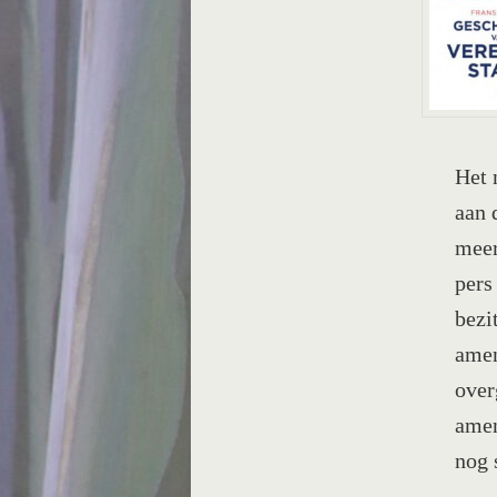
Het 
aan 
meer
pers
bezi
amen
over
amen
nog 