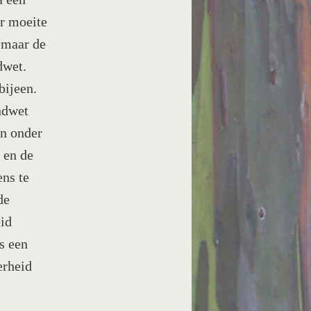
r moeite
 maar de
dwet.
bijeen.
ndwet
en onder
 en de
ns te
de
eid
is een
erheid