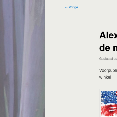
Bericht
←
Vorige
navigatie
Ale
de 
Geplaatst o
Voorpubli
winkel