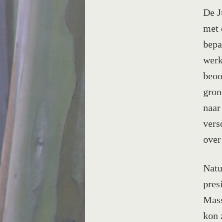
De J
met 
bepa
werk
beoo
gron
naar
vers
over
Natu
pres
Mass
kon 