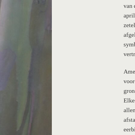
van 
apri
zete
afge
symb
vert
Amer
voor
gron
Elke
alle
afst
eerb