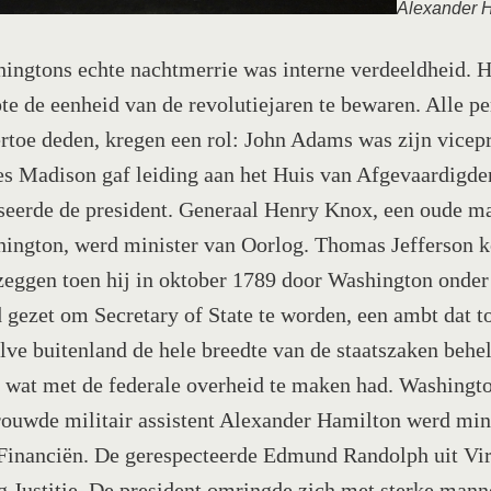
Alexander 
ingtons echte nachtmerrie was interne verdeeldheid. H
te de eenheid van de revolutiejaren te bewaren. Alle p
ertoe deden, kregen een rol: John Adams was zijn vicepr
s Madison gaf leiding aan het Huis van Afgevaardigde
seerde de president. Generaal Henry Knox, een oude m
ington, werd minister van Oorlog. Thomas Jefferson 
zeggen toen hij in oktober 1789 door Washington onder
 gezet om Secretary of State te worden, een ambt dat t
lve buitenland de hele breedte van de staatszaken behel
s wat met de federale overheid te maken had. Washingt
rouwde militair assistent Alexander Hamilton werd min
Financiën. De gerespecteerde Edmund Randolph uit Vir
g Justitie. De president omringde zich met sterke mann