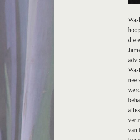
Wash
hoop
die 
Jame
advi
Wash
nee 
werd
beha
alle
vert
van 
kree