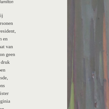
Hamilton
ij
ersonen
esident,
n en
aat van
kon geen
 druk
oen
sde,
ons
ister
ginia
en.