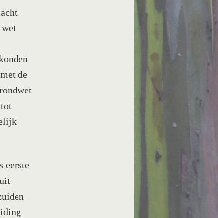
macht
 wet
 konden
 met de
grondwet
tot
elijk
s eerste
uit
zuiden
eiding