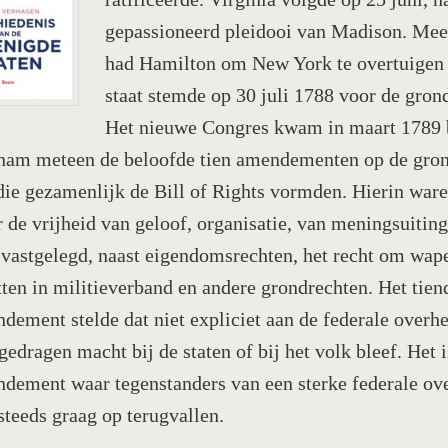
gepassioneerd pleidooi van Madison. Mee
had Hamilton om New York te overtuigen
staat stemde op 30 juli 1788 voor de gron
Het nieuwe Congres kwam in maart 1789 
nam meteen de beloofde tien amendementen op de gro
die gezamenlijk de Bill of Rights vormden. Hierin war
 de vrijheid van geloof, organisatie, van meningsuiting
 vastgelegd, naast eigendomsrechten, het recht om wape
tten in militieverband en andere grondrechten. Het tien
dement stelde dat niet expliciet aan de federale overh
gedragen macht bij de staten of bij het volk bleef. Het 
dement waar tegenstanders van een sterke federale ov
steeds graag op terugvallen.