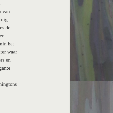
.
n van
tuig
es de
den
min het
ater waar
ers en
egante
hingtons