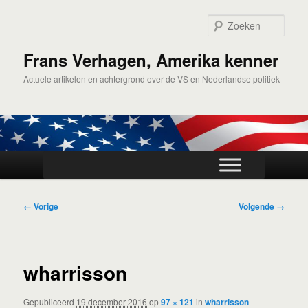
Spring
naar
Zoek
de
primaire
Frans Verhagen, Amerika kenner
inhoud
Actuele artikelen en achtergrond over de VS en Nederlandse politiek
Hoofdmenu
Afbeeldingsnavigatie
← Vorige
Volgende →
wharrisson
Gepubliceerd
19 december 2016
op
97 × 121
in
wharrisson