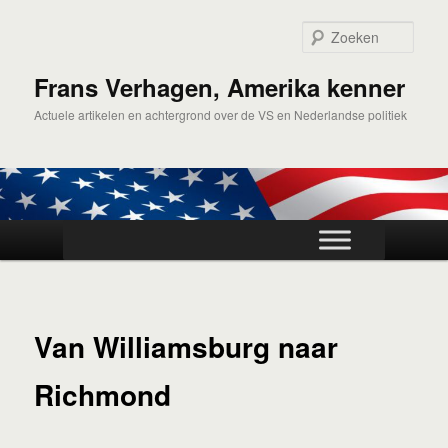
Spring
naar
Zoek
de
primaire
Frans Verhagen, Amerika kenner
inhoud
Actuele artikelen en achtergrond over de VS en Nederlandse politiek
Hoofdmenu
Van Williamsburg naar
Richmond