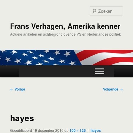
Spring
naar
Zoek
de
primaire
Frans Verhagen, Amerika kenner
inhoud
Actuele artikelen en achtergrond over de VS en Nederlandse politiek
Hoofdmenu
Afbeeldingsnavigatie
← Vorige
Volgende →
hayes
Gepubliceerd
19 december 2016
op
100 × 125
in
hayes