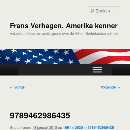
Spring
naar
Zoek
de
primaire
Frans Verhagen, Amerika kenner
inhoud
Actuele artikelen en achtergrond over de VS en Nederlandse politiek
Hoofdmenu
Afbeeldingsnavigatie
← Vorige
Volgende →
9789462986435
Gepubliceerd
18 januari 2018
op
1691 × 2630
in
9789462986435