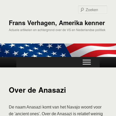
Spring
naar
Zoek
de
primaire
Frans Verhagen, Amerika kenner
inhoud
Actuele artikelen en achtergrond over de VS en Nederlandse politiek
Hoofdmenu
Over de Anasazi
De naam Anasazi komt van het Navajo woord voor
de 'ancient ones'. Over de Anasazi is relatief weinig