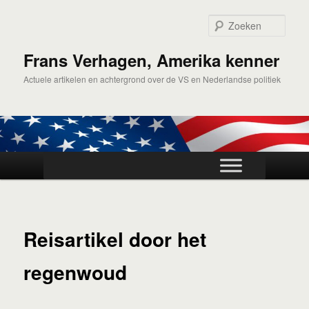
Spring
naar
Zoek
de
primaire
Frans Verhagen, Amerika kenner
inhoud
Actuele artikelen en achtergrond over de VS en Nederlandse politiek
Hoofdmenu
Reisartikel door het
regenwoud