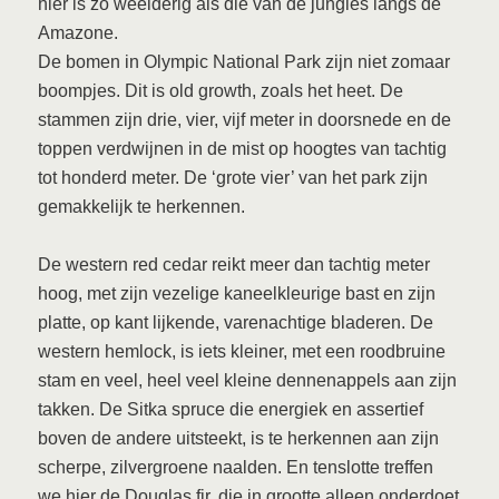
hier is zo weelderig als die van de jungles langs de
Amazone.
De bomen in Olympic National Park zijn niet zomaar
boompjes. Dit is old growth, zoals het heet. De
stammen zijn drie, vier, vijf meter in doorsnede en de
toppen verdwijnen in de mist op hoogtes van tachtig
tot honderd meter. De ‘grote vier’ van het park zijn
gemakkelijk te herkennen.
De western red cedar reikt meer dan tachtig meter
hoog, met zijn vezelige kaneelkleurige bast en zijn
platte, op kant lijkende, varenachtige bladeren. De
western hemlock, is iets kleiner, met een roodbruine
stam en veel, heel veel kleine dennenappels aan zijn
takken. De Sitka spruce die energiek en assertief
boven de andere uitsteekt, is te herkennen aan zijn
scherpe, zilvergroene naalden. En tenslotte treffen
we hier de Douglas fir, die in grootte alleen onderdoet