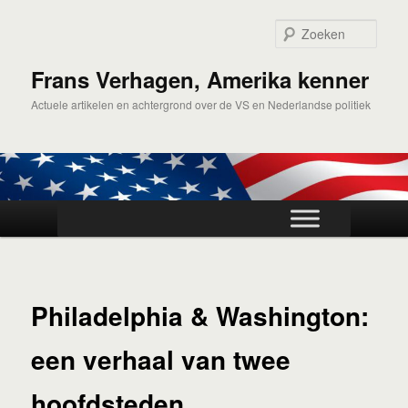
Spring
naar
Zoek
de
primaire
Frans Verhagen, Amerika kenner
inhoud
Actuele artikelen en achtergrond over de VS en Nederlandse politiek
Hoofdmenu
Philadelphia & Washington:
een verhaal van twee
hoofdsteden