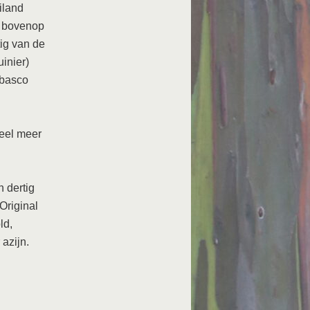
iland
t bovenop
tig van de
inier)
abasco
veel meer
 dertig
Original
ld,
azijn.