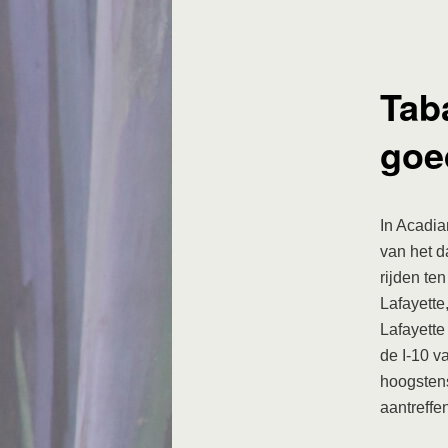
Tab
goe
In Acadia
van het d
rijden te
Lafayette
Lafayette
de I-10 v
hoogstens
aantreffe