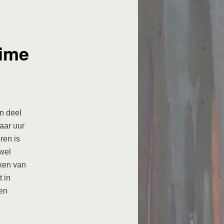
eime
n deel
aar uur
ren is
wel
kken van
 in
ven