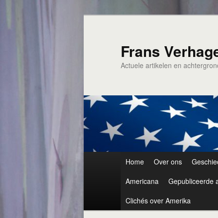
Spring
naar
de
Frans Verhag
primaire
Actuele artikelen en achtergro
inhoud
Hoofdmenu
Home
Over ons
Geschie
Americana
Gepubliceerde a
Clichés over Amerika