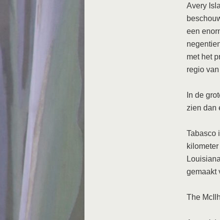
Avery Isl
beschouwd
een enorm
negentien
met het p
regio van
In de gro
zien dan 
Tabasco i
kilometer
Louisian
gemaakt v
The McIl