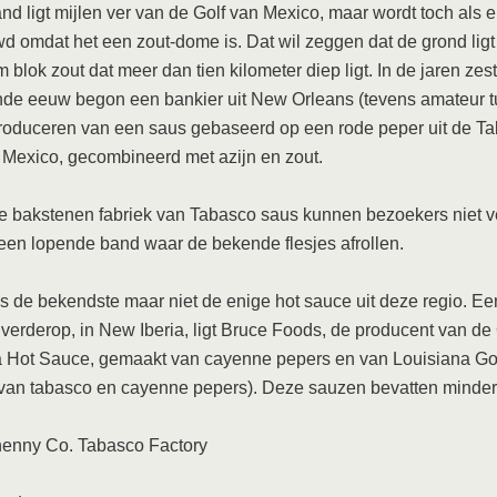
and ligt mijlen ver van de Golf van Mexico, maar wordt toch als e
 omdat het een zout-dome is. Dat wil zeggen dat de grond lig
 blok zout dat meer dan tien kilometer diep ligt. In de jaren zes
de eeuw begon een bankier uit New Orleans (tevens amateur tu
roduceren van een saus gebaseerd op een rode peper uit de T
 Mexico, gecombineerd met azijn en zout.
te bakstenen fabriek van Tabasco saus kunnen bezoekers niet 
een lopende band waar de bekende flesjes afrollen.
s de bekendste maar niet de enige hot sauce uit deze regio. Een
 verderop, in New Iberia, ligt Bruce Foods, de producent van de 
a Hot Sauce, gemaakt van cayenne pepers en van Louisiana Go
an tabasco en cayenne pepers). Deze sauzen bevatten minder 
henny Co. Tabasco Factory