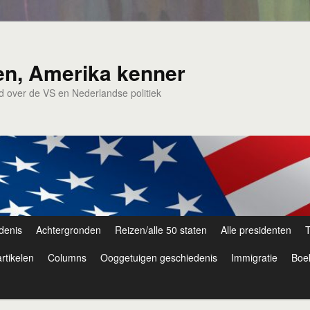
en, Amerika kenner
nd over de VS en Nederlandse politiek
denis
Achtergronden
Reizen/alle 50 staten
Alle presidenten
T
rtikelen
Columns
Ooggetuigen geschiedenis
Immigratie
Boe