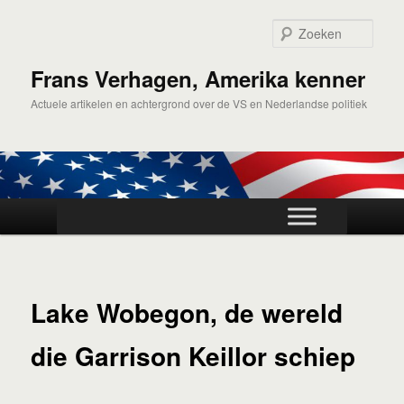
Spring
naar
Zoek
de
primaire
Frans Verhagen, Amerika kenner
inhoud
Actuele artikelen en achtergrond over de VS en Nederlandse politiek
Hoofdmenu
Lake Wobegon, de wereld
die Garrison Keillor schiep