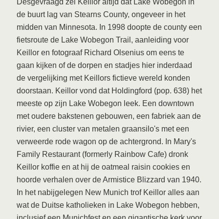
Desgevraagd zei Keillor altijd dat Lake Wobegon in
de buurt lag van Stearns County, ongeveer in het
midden van Minnesota. In 1998 doopte de county een
fietsroute de Lake Wobegon Trail, aanleiding voor
Keillor en fotograaf Richard Olsenius om eens te
gaan kijken of de dorpen en stadjes hier inderdaad
de vergelijking met Keillors fictieve wereld konden
doorstaan. Keillor vond dat Holdingford (pop. 638) het
meeste op zijn Lake Wobegon leek. Een downtown
met oudere bakstenen gebouwen, een fabriek aan de
rivier, een cluster van metalen graansilo's met een
verweerde rode wagon op de achtergrond. In Mary's
Family Restaurant (formerly Rainbow Cafe) dronk
Keillor koffie en at hij de oatmeal raisin cookies en
hoorde verhalen over de Armistice Blizzard van 1940.
In het nabijgelegen New Munich trof Keillor alles aan
wat de Duitse katholieken in Lake Wobegon hebben,
inclusief een Munichfest en een gigantische kerk voor