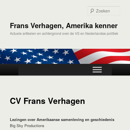
Spring
naar
Zoek
de
primaire
Frans Verhagen, Amerika kenner
inhoud
Actuele artikelen en achtergrond over de VS en Nederlandse politiek
Hoofdmenu
CV Frans Verhagen
Lezingen over Amerikaanse samenleving en geschiedenis
Big Sky Productions