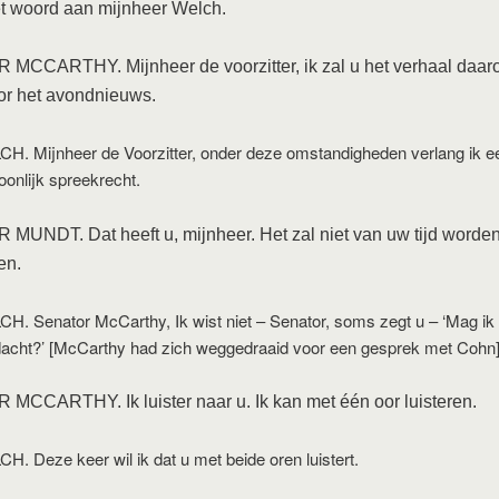
et woord aan mijnheer Welch.
MCCARTHY. Mijnheer de voorzitter, ik zal u het verhaal daar
or het avondnieuws.
H. Mijnheer de Voorzitter, onder deze omstandigheden verlang ik e
oonlijk spreekrecht.
UNDT. Dat heeft u, mijnheer. Het zal niet van uw tijd worde
en.
H. Senator McCarthy, Ik wist niet – Senator, soms zegt u – ‘Mag ik
acht?’ [McCarthy had zich weggedraaid voor een gesprek met Cohn
CCARTHY. Ik luister naar u. Ik kan met één oor luisteren.
H. Deze keer wil ik dat u met beide oren luistert.