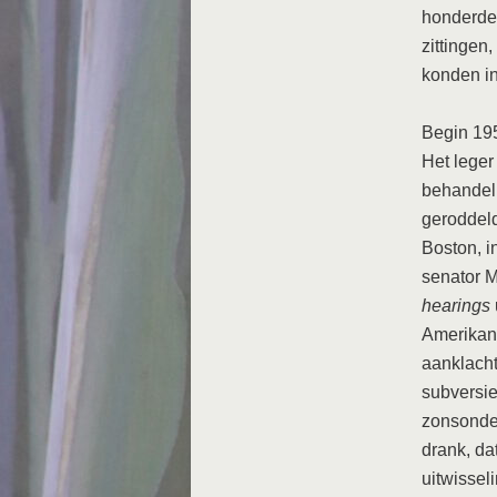
honderden
zittingen
konden in
Begin 19
Het leger
behandel
geroddeld
Boston, i
senator M
hearings
Amerikan
aanklacht
subversie
zonsonder
drank, da
uitwissel