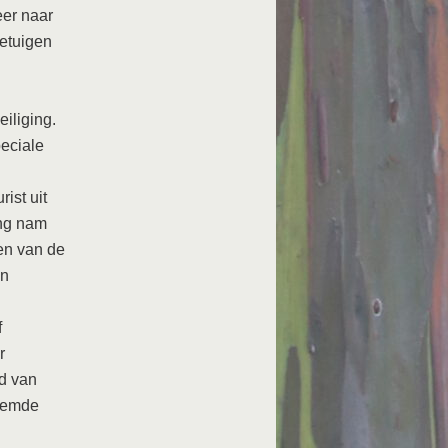
eer naar
getuigen
iliging.
peciale
ist uit
ing nam
gen van de
en
f
r
d van
roemde