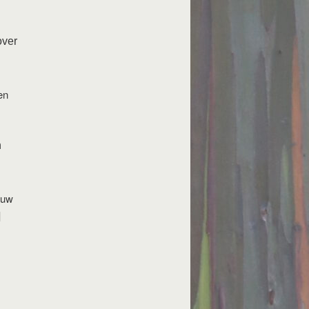
over
en
n
 uw
]