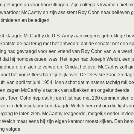
 getuigen op voor hoorzittingen. Zijn collega’s kwamen niet m
, waardoor McCarthy en zijn assistent Roy Cohn naar believen 
timideren en beledigen.
54 klaagde McCarthy de U.S. Army aan wegens gebrekkige beve
 kaatste de bal terug met het antwoord dat de senator net een s
ing had gevraagd voor een vriend van Roy Cohn van wie werd
 dat hij homoseksueel was. Het leger had Joseph Welch, een jur
ngehuurd om zich te verweren. Omdat het over McCarthy zelf g
undt het voorzitterschap tijdelijk over. De televisie zond 35 da
uit, van april tot juni 1954. Men schat dat minstens tachtig miljo
en zagen McCarthy’s tactiek van afbekken en ongefundeerde
en. Toen Cohn riep dat hij een lijst had met 130 communisten o
ven in defensiefabrieken daagde Welch hem uit om die lijst voo
gang te laten zien. McCarthy reageerde, mogelijk onder invloe
t Welch maar eens bij zijn eigen kantoor moest kijken. Een be
ing volgde.