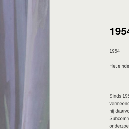
195
1954
Het eind
Sinds 19
vermeende
hij daarv
Subcommit
onderzoek