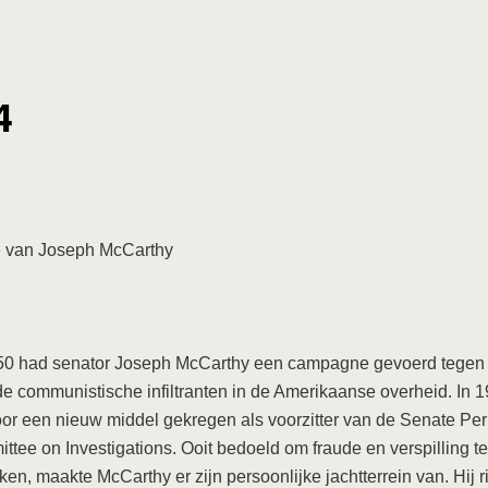
4
e van Joseph McCarthy
50 had senator Joseph McCarthy een campagne gevoerd tegen
 communistische infiltranten in de Amerikaanse overheid. In 
oor een nieuw middel gekregen als voorzitter van de Senate P
tee on Investigations. Ooit bedoeld om fraude en verspilling te
en, maakte McCarthy er zijn persoonlijke jachtterrein van. Hij r