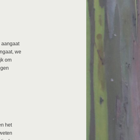
j aangaat
angaat, we
ijk om
ggen
n het
 weten