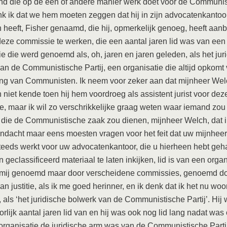
nd die op de een of andere manier werk doet voor de Communis
enk ik dat we hem moeten zeggen dat hij in zijn advocatenkantoo
heeft, Fisher genaamd, die hij, opmerkelijk genoeg, heeft aan
eze commissie te werken, die een aantal jaren lid was van een
ie die werd genoemd als, oh, jaren en jaren geleden, als het jur
an de Communistische Partij, een organisatie die altijd opkomt
ing van Communisten. Ik neem voor zeker aan dat mijnheer We
niet kende toen hij hem voordroeg als assistent jurist voor dez
, maar ik wil zo verschrikkelijke graag weten waar iemand zo
die de Communistische zaak zou dienen, mijnheer Welch, dat i
dacht maar eens moesten vragen voor het feit dat uw mijnheer
teeds werkt voor uw advocatenkantoor, die u hierheen hebt ge
 geclassificeerd materiaal te laten inkijken, lid is van een organ
r mij genoemd maar door verscheidene commissies, genoemd d
an justitie, als ik me goed herinner, en ik denk dat ik het nu woo
 als ‘het juridische bolwerk van de Communistische Partij’. Hij
rlijk aantal jaren lid van en hij was ook nog lid lang nadat was
organisatie de juridische arm was van de Communistische Partij