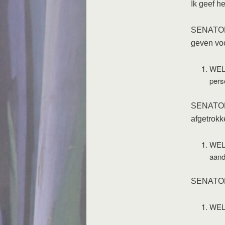
Ik geef h
SENATOR 
geven vo
WELC
pers
SENATOR M
afgetrokk
WELC
aand
SENATOR M
WELC