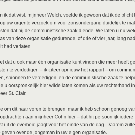
 ik dat wist, mijnheer Welch, voelde ik gewoon dat ik de plicht
 op uw urgente verzoek om voor zonsondergang duidelijk te ma
isten dat hij de communistische zaak diende. We laten u nu we
as van deze organisatie gedurende, of drie of vier jaar, lang nad
it had verlaten.
iet dat u ook maar één organisatie kunt vinden die meer heeft 
en te verdedigen – ik citeer opnieuw het rapport – om commun
n, spionnen te verdedigen, en de communistische zaak te help
e u oorspronkelijk hier wilde laten komen als uw rechterhand in
er St. Clair.
de om dit naar voren te brengen, maar ik heb schoon genoeg va
opdrachten aan mijnheer Cohn hier – dat hij persoonlijk iedere
 uit de overheid jaagt voor het einde van de dag. Daarom zull
e geven over de jongeman in uw eigen organisatie.