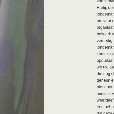
van iema
Partij, d
jongeman 
om voor d
organisat
bolwerk v
verdedig
jongeman 
commissie
opduiken 
we uw aan
die nog s
geheim en
niet doo
minister v
weergeef,
een behoo
dat deze 