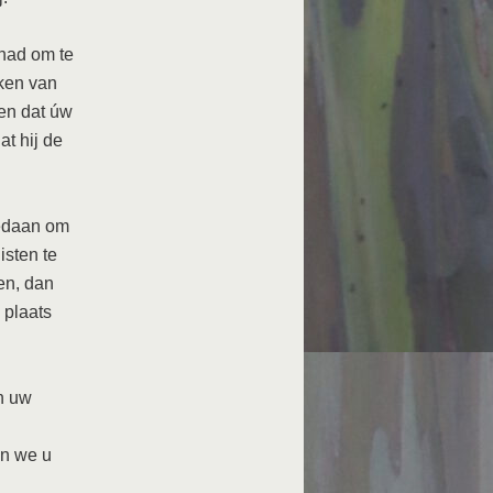
 had om te
ken van
ten dat úw
at hij de
gedaan om
isten te
en, dan
 plaats
n uw
en we u