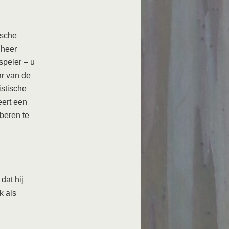
ische
jnheer
speler – u
ar van de
istische
eert een
beren te
dat hij
k als