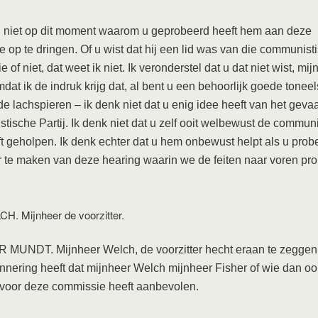
u niet op dit moment waarom u geprobeerd heeft hem aan deze
 op te dringen. Of u wist dat hij een lid was van die communist
e of niet, dat weet ik niet. Ik veronderstel dat u dat niet wist, mi
dat ik de indruk krijg dat, al bent u een behoorlijk goede toneel
de lachspieren – ik denk niet dat u enig idee heeft van het geva
ische Partij. Ik denk niet dat u zelf ooit welbewust de commun
t geholpen. Ik denk echter dat u hem onbewust helpt als u prob
r te maken van deze hearing waarin we de feiten naar voren pro
H. Mijnheer de voorzitter.
MUNDT. Mijnheer Welch, de voorzitter hecht eraan te zeggen 
nnering heeft dat mijnheer Welch mijnheer Fisher of wie dan oo
 voor deze commissie heeft aanbevolen.