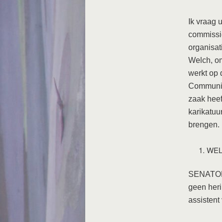
Ik vraag 
commissie
organisati
Welch, om
werkt op 
Communist
zaak heef
karikatuu
brengen.
WELC
SENATOR 
geen heri
assistent