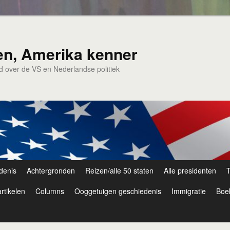
en, Amerika kenner
nd over de VS en Nederlandse politiek
denis
Achtergronden
Reizen/alle 50 staten
Alle presidenten
T
rtikelen
Columns
Ooggetuigen geschiedenis
Immigratie
Boe