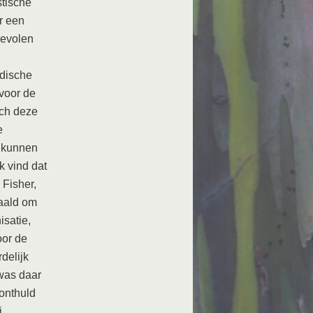
tische
r een
bevolen
idische
 voor de
lch deze
e
u kunnen
k vind dat
 Fisher,
haald om
isatie,
oor de
rdelijk
 was daar
 onthuld
.