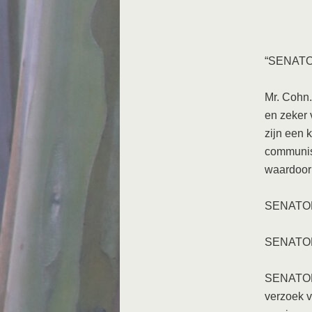
“SENATOR
Mr. Cohn.
en zeker 
zijn een 
communist
waardoor 
SENATOR 
SENATOR 
SENATOR 
verzoek v