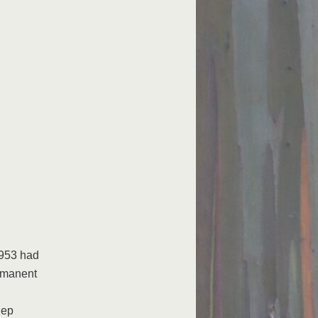
1953 had
ermanent
iep