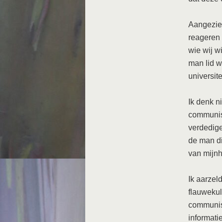
Aangezien
reageren
wie wij w
man lid w
universite
Ik denk n
communist
verdedige
de man di
van mijnhe
Ik aarzel
flauwekul
communist
informati