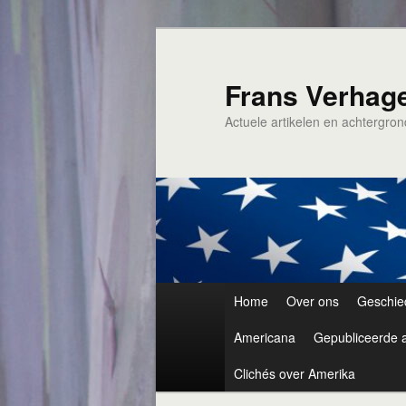
Spring
naar
de
Frans Verhag
primaire
Actuele artikelen en achtergro
inhoud
Hoofdmenu
Home
Over ons
Geschie
Americana
Gepubliceerde a
Clichés over Amerika