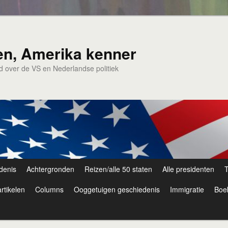
en, Amerika kenner
nd over de VS en Nederlandse politiek
denis
Achtergronden
Reizen/alle 50 staten
Alle presidenten
T
rtikelen
Columns
Ooggetuigen geschiedenis
Immigratie
Boe