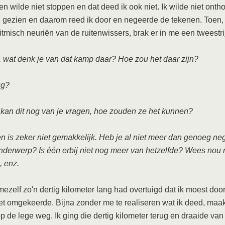
n wilde niet stoppen en dat deed ik ook niet. Ik wilde niet onth
d gezien en daarom reed ik door en negeerde de tekenen. Toen,
ritmisch neuriën van de ruitenwissers, brak er in me een tweestrij
 wat denk je van dat kamp daar? Hoe zou het daar zijn?
ug?
an dit nog van je vragen, hoe zouden ze het kunnen?
 is zeker niet gemakkelijk. Heb je al niet meer dan genoeg ne
onderwerp? Is één erbij niet nog meer van hetzelfde? Wees nou r
, enz.
mezelf zo'n dertig kilometer lang had overtuigd dat ik moest door
et omgekeerde. Bijna zonder me te realiseren wat ik deed, maak
p de lege weg. Ik ging die dertig kilometer terug en draaide va