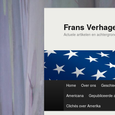
Spring
naar
de
Frans Verhag
primaire
Actuele artikelen en achtergro
inhoud
Hoofdmenu
Home
Over ons
Geschie
Americana
Gepubliceerde a
Clichés over Amerika