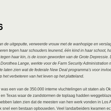
6
an de uitgeputte, verweerde vrouw met de wanhopige en verslag
eren tegen haar schouders leunend, één kind in haar schoot, h
tegen haar kin, is de icoon geworden van de Grote Depressie.
, Dorothea Lange, werkte voor de Farm Security Administration 
te laten zien wat de federale New Deal programma's voor invlo
 het verbeteren van het leven op het platteland.
was een van de 350.000 interne vluchtelingen uit staten als O
 en Texas waar de zandstormen de toplaag hadden weggeblaz
 hebben laten zien dat de meesten van hen werk vonden in Los 
jk snel een bestaan opbouwden. Veel landarbeiders kwamen ec