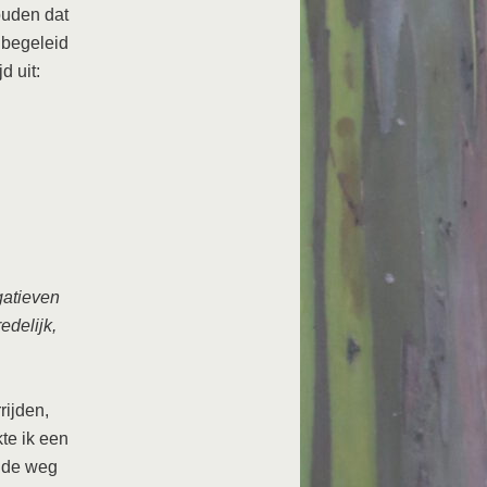
ouden dat
 begeleid
d uit:
gatieven
edelijk,
rijden,
te ik een
n de weg