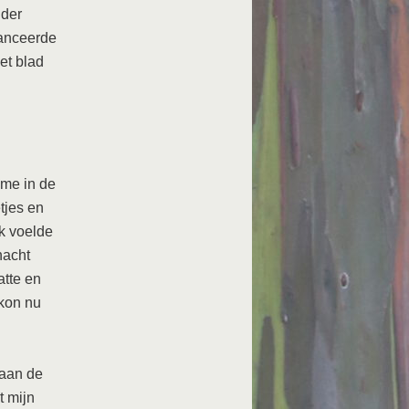
nder
lanceerde
et blad
 me in de
tjes en
Ik voelde
nacht
atte en
 kon nu
 aan de
 mijn