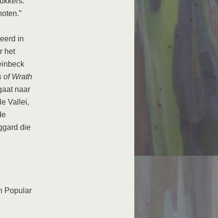
ukkers.
hoten.”
eerd in
r het
einbeck
 of Wrath
gaat naar
e Vallei,
de
ggard die
n Popular