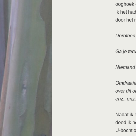
ooghoek e
ik het ha
door het 
Dorothea,
Ga je ter
Niemand k
Omdraaien
over dit 
enz., enz.
Nadat ik 
deed ik h
U-bocht o