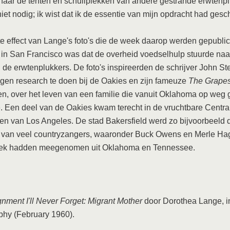
 naar de tenten en schuilplekken van andere gestrande erwtenpl
iet nodig; ik wist dat ik de essentie van mijn opdracht had gesc
te effect van Lange's foto's die de week daarop werden gepublic
 in San Francisco was dat de overheid voedselhulp stuurde naa
de erwtenplukkers. De foto's inspireerden de schrijver John St
igen research te doen bij de Oakies en zijn fameuze
The Grapes
ven, over het leven van een familie die vanuit Oklahoma op weg 
ë. Een deel van de Oakies kwam terecht in de vruchtbare Central
en van Los Angeles. De stad Bakersfield werd zo bijvoorbeeld 
 van veel countryzangers, waaronder Buck Owens en Merle Ha
ek hadden meegenomen uit Oklahoma en Tennessee.
nment I'll Never Forget: Migrant Mother
door Dorothea Lange, i
phy (February 1960).