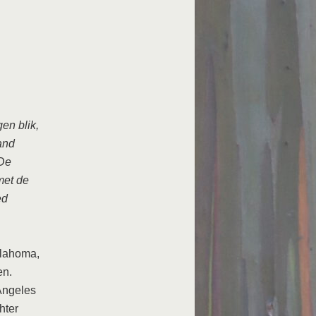
en blik,
and
 De
met de
ed
klahoma,
en.
Angeles
hter