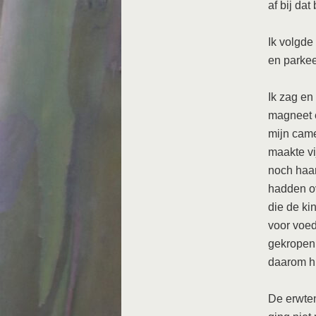
af bij d
Ik volgde
en parkee
Ik zag en
magneet e
mijn came
maakte vi
noch haar
hadden ov
die de ki
voor voed
gekropen,
daarom hi
De erwte