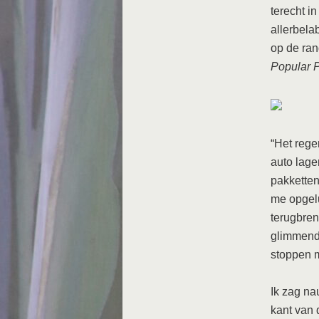
terecht i
allerbel
op de ran
Popular 
“Het rege
auto lage
pakketten
me opgelu
terugbren
glimmende
stoppen m
Ik zag na
kant van