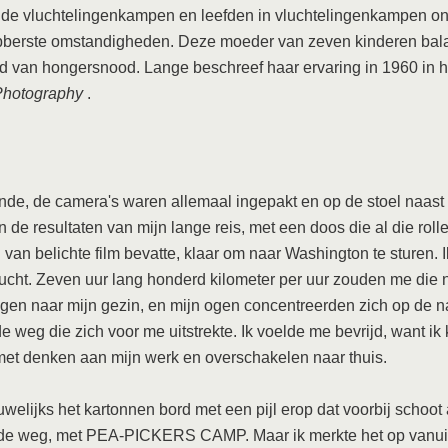
n de vluchtelingenkampen en leefden in vluchtelingenkampen o
abberste omstandigheden. Deze moeder van zeven kinderen ba
d van hongersnood. Lange beschreef haar ervaring in 1960 in h
Photography
.
nde, de camera's waren allemaal ingepakt en op de stoel naast
n de resultaten van mijn lange reis, met een doos die al die rolle
 van belichte film bevatte, klaar om naar Washington te sturen. 
cht. Zeven uur lang honderd kilometer per uur zouden me die 
gen naar mijn gezin, en mijn ogen concentreerden zich op de n
 weg die zich voor me uitstrekte. Ik voelde me bevrijd, want ik
et denken aan mijn werk en overschakelen naar thuis.
uwelijks het kartonnen bord met een pijl erop dat voorbij schoot
 de weg, met PEA-PICKERS CAMP. Maar ik merkte het op vanuit