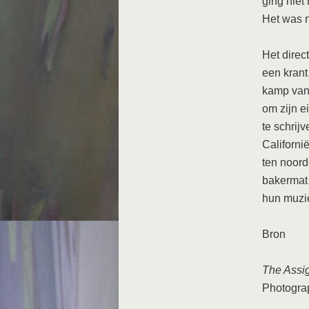
ging niet
Het was n
Het direc
een krant
kamp van 
om zijn e
te schrij
Californi
ten noord
bakermat
hun muzi
Bron
The Assig
Photogra