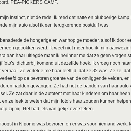
at bord, PEA-PICKERS CAMP.
 mijn instinct, niet de rede. Ik reed dat natte en blubberige kamp
rde mijn auto alsof ik een terugkerende postduif was.
 benaderde de hongerige en wanhopige moeder, alsof ik door e
rheen getrokken werd. Ik weet niet meer hoe ik mijn aanwezigh
ra aan haar uitlegde maar ik herinner me dat ze geen vragen st
jf foto's, dichterbij komend uit dezelfde hoek. Ik vroeg noch haa
 verhaal. Ze vertelde me haar leeftijd, dat ze 32 was. Ze zei dat
erleefd op de bevroren groente van de omliggende velden, en
nderen hadden gevangen. Ze had net de banden van haar auto 
sel. Ze zat daar in de autotent met haar kinderen om haar heen
 en ze leek te weten dat mijn foto's haar zouden kunnen helpe
elp zij mij. Het had iets van gelijk oversteken.
noogst in Nipomo was bevroren en er was voor niemand werk. M