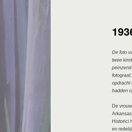
193
De foto v
twee kind
peinzend 
fotograaf
opdracht 
hadden op
De vrouw 
Arkansas
Historici
en redeli