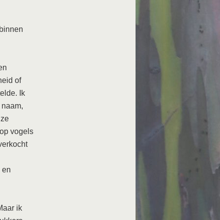
 binnen
en
eid of
elde. Ik
r naam,
 ze
 op vogels
verkocht
n en
aar ik