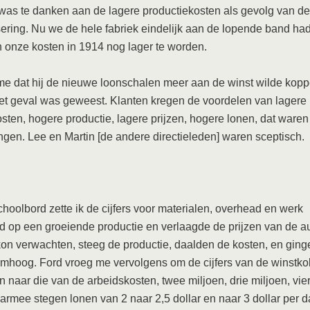
 was te danken aan de lagere productiekosten als gevolg van de
ering. Nu we de hele fabriek eindelijk aan de lopende band ha
 onze kosten in 1914 nog lager te worden.
me dat hij de nieuwe loonschalen meer aan de winst wilde kop
et geval was geweest. Klanten kregen de voordelen van lagere 
sten, hogere productie, lagere prijzen, hogere lonen, dat waren 
ingen. Lee en Martin [de andere directieleden] waren sceptisch.
hoolbord zette ik de cijfers voor materialen, overhead en werk
 op een groeiende productie en verlaagde de prijzen van de au
kon verwachten, steeg de productie, daalden de kosten, en ging
mhoog. Ford vroeg me vervolgens om de cijfers van de winstko
n naar die van de arbeidskosten, twee miljoen, drie miljoen, vie
aarmee stegen lonen van 2 naar 2,5 dollar en naar 3 dollar per 