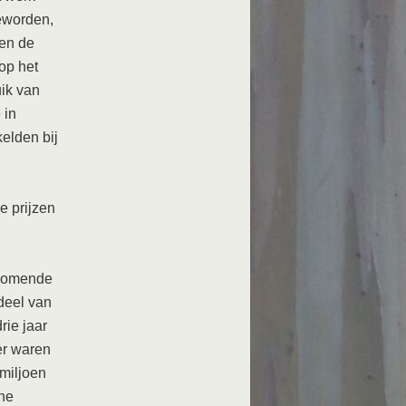
eworden,
 en de
op het
uik van
 in
elden bij
e prijzen
 komende
deel van
rie jaar
 er waren
miljoen
one