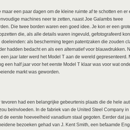
e maar een paar dagen om de kleine ruimte af te schotten en er
eenvoudige machines neer te zetten, naast Joe Galambs twee
den. Die twee borden waren een goed idee. Je kon er een grot
opzetten die, als alle details waren ingevuld, gefotografeerd k
 doeleinden: als bescherming tegen patentzaken die zouden cl
rder hadden bedacht en als een alternatief voor blauwdrukken. N
een jaar later werd het Model T aan de wereld gepresenteerd. 
g een half jaar voor het eerste Model T klaar was voor wat ond
loeiende markt was geworden.
tevoren had een belangrijke gebeurtenis plaats die de hele aut
 zou beïnvloeden. In de fabriek van de United Steel Company in
d de eerste hoeveelheid vanadium staal gegoten. Eerder dat j
heidene bezoeken gehad van J. Kent Smith, een befaamde Eng