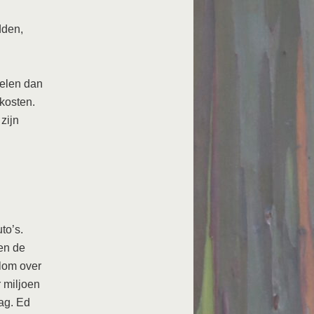
dden,
pelen dan
kosten.
zijn
to’s.
en de
lom over
r miljoen
dag. Ed