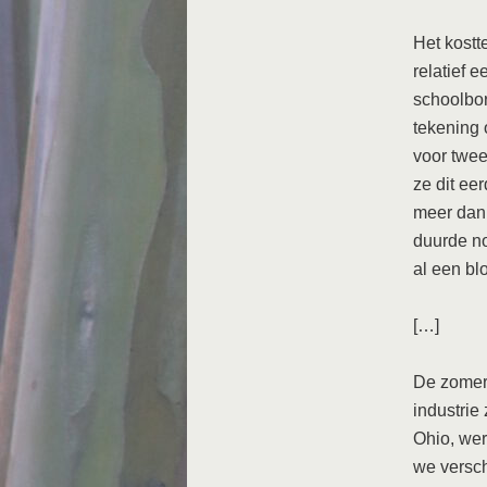
Het kostt
relatief 
schoolbor
tekening 
voor twee
ze dit ee
meer dan 
duurde no
al een b
[…]
De zomer 
industrie
Ohio, wer
we versc