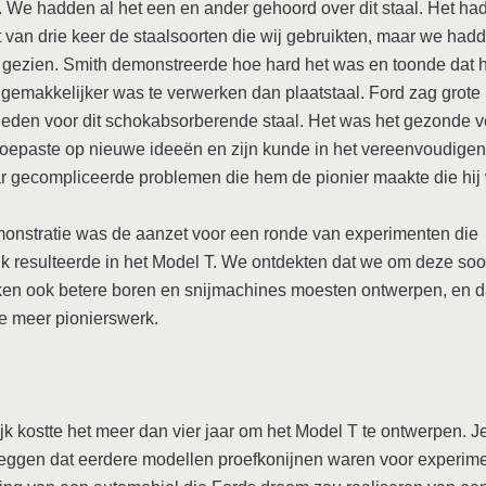
. We hadden al het een en ander gehoord over dit staal. Het ha
t van drie keer de staalsoorten die wij gebruikten, maar we had
 gezien. Smith demonstreerde hoe hard het was en toonde dat 
 gemakkelijker was te verwerken dan plaatstaal. Ford zag grote
eden voor dit schokabsorberende staal. Het was het gezonde v
toepaste op nieuwe ideeën en zijn kunde in het vereenvoudige
r gecompliceerde problemen die hem de pionier maakte die hij
onstratie was de aanzet voor een ronde van experimenten die
ijk resulteerde in het Model T. We ontdekten dat we om deze soo
ken ook betere boren en snijmachines moesten ontwerpen, en d
e meer pionierswerk.
ijk kostte het meer dan vier jaar om het Model T te ontwerpen. J
eggen dat eerdere modellen proefkonijnen waren voor experime