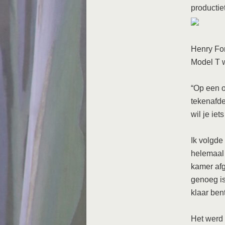
productie
Henry For
Model T w
“Op een o
tekenafde
wil je iets
Ik volgde
helemaal 
kamer afg
genoeg is
klaar ben
Het werd