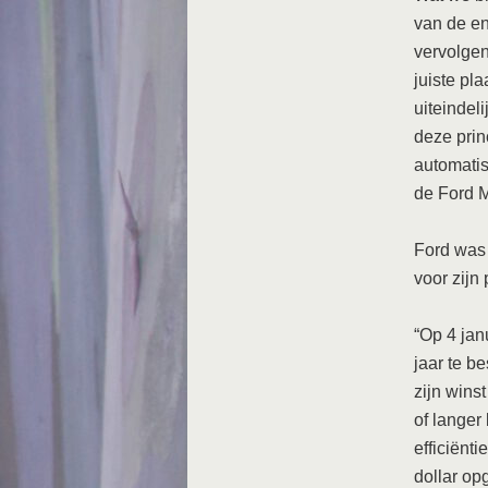
van de en
vervolgen
juiste pl
uiteindel
deze prin
automatis
de Ford 
Ford was 
voor zijn
“Op 4 jan
jaar te b
zijn wins
of langer
efficiënt
dollar op