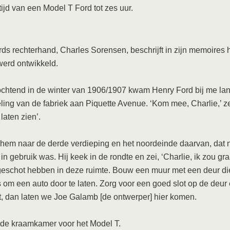
tijd van een Model T Ford tot zes uur.
ds rechterhand, Charles Sorensen, beschrijft in zijn memoires 
erd ontwikkeld.
chtend in de winter van 1906/1907 kwam Henry Ford bij me lan
ling van de fabriek aan Piquette Avenue. ‘Kom mee, Charlie,’ zei 
 laten zien’.
 hem naar de derde verdieping en het noordeinde daarvan, dat n
in gebruik was. Hij keek in de rondte en zei, ‘Charlie, ik zou gr
eschot hebben in deze ruimte. Bouw een muur met een deur di
 om een auto door te laten. Zorg voor een goed slot op de deur 
t, dan laten we Joe Galamb [de ontwerper] hier komen.
 de kraamkamer voor het Model T.