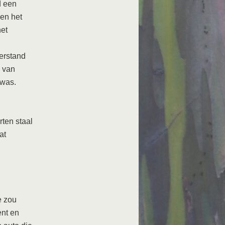
d een
den het
het
erstand
n van
 was.
rten staal
at
e zou
nt en