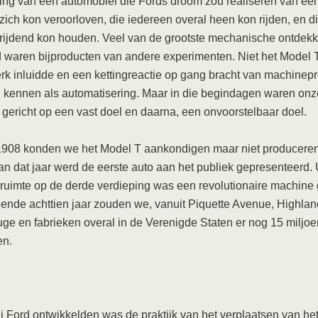
ing van een automobiel die Fords droom zou realiseren van een
zich kon veroorloven, die iedereen overal heen kon rijden, en di
rijdend kon houden. Veel van de grootste mechanische ontdekk
 waren bijproducten van andere experimenten. Niet het Model T
erk inluidde en een kettingreactie op gang bracht van machinep
 kennen als automatisering. Maar in die begindagen waren onz
gericht op een vast doel en daarna, een onvoorstelbaar doel.
 1908 konden we het Model T aankondigen maar niet produceren
an dat jaar werd de eerste auto aan het publiek gepresenteerd. 
ruimte op de derde verdieping was een revolutionaire machine
gende achttien jaar zouden we, vanuit Piquette Avenue, Highlan
ge en fabrieken overal in de Verenigde Staten er nog 15 miljo
en.
j Ford ontwikkelden was de praktijk van het verplaatsen van he