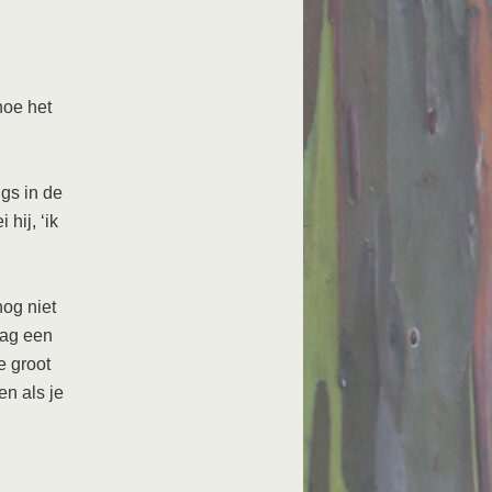
hoe het
gs in de
hij, ‘ik
og niet
aag een
e groot
en als je