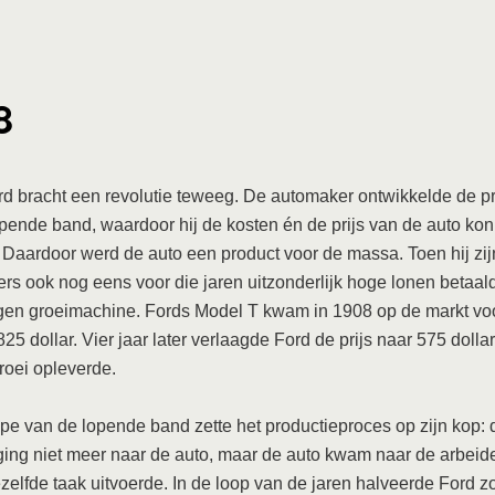
8
d bracht een revolutie teweeg. De automaker ontwikkelde de p
pende band, waardoor hij de kosten én de prijs van de auto kon
 Daardoor werd de auto een product voor de massa. Toen hij zij
s ook nog eens voor die jaren uitzonderlijk hoge lonen betaal
eigen groeimachine. Fords Model T kwam in 1908 op de markt vo
825 dollar. Vier jaar later verlaagde Ford de prijs naar 575 dolla
oei opleverde.
ipe van de lopende band zette het productieproces op zijn kop: 
ging niet meer naar de auto, maar de auto kwam naar de arbeide
zelfde taak uitvoerde. In de loop van de jaren halveerde Ford z