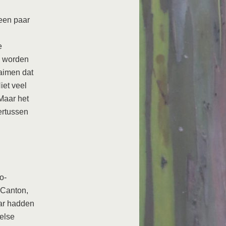
 een paar
e
on worden
aimen dat
iet veel
Maar het
ertussen
o-
 Canton,
aar hadden
else