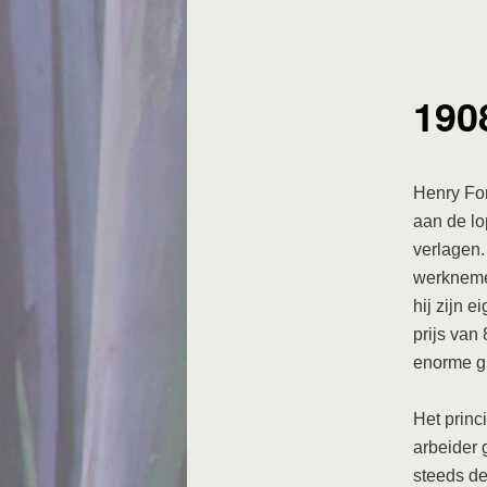
190
Henry For
aan de lo
verlagen.
werknemer
hij zijn 
prijs van 
enorme gr
Het princ
arbeider 
steeds de