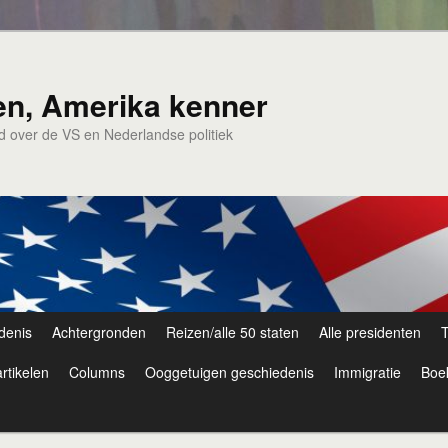
en, Amerika kenner
nd over de VS en Nederlandse politiek
denis
Achtergronden
Reizen/alle 50 staten
Alle presidenten
T
rtikelen
Columns
Ooggetuigen geschiedenis
Immigratie
Boe