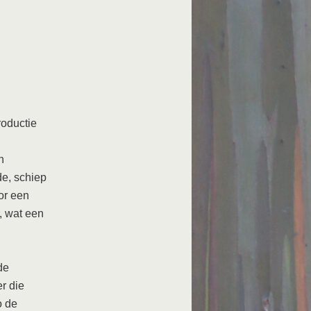
roductie
n
de, schiep
or een
r, wat een
de
r die
o de