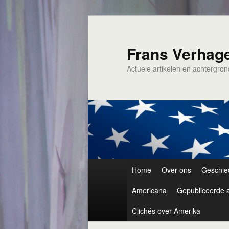
Spring
naar
de
Frans Verhag
primaire
Actuele artikelen en achtergro
inhoud
Hoofdmenu
Home
Over ons
Geschie
Americana
Gepubliceerde a
Clichés over Amerika