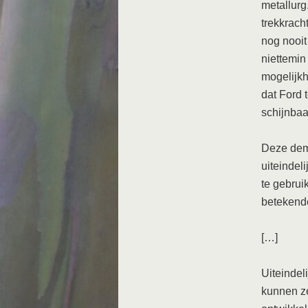
metallurg
trekkrach
nog nooit
niettemin
mogelijkh
dat Ford 
schijnbaa
Deze dem
uiteindel
te gebrui
betekend
[…]
Uiteindel
kunnen z