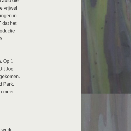
 auto die
e vrijwel
ingen in
 dat het
roductie
e
. Op 1
Uit Joe
 gekomen.
d Park,
en meer
t werk