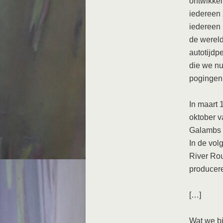
ontwikkel
iedereen 
iedereen 
de wereld
autotijdp
die we nu
pogingen 
In maart
oktober v
Galambs 
In de vol
River Rou
producer
[…]
Wat we bi