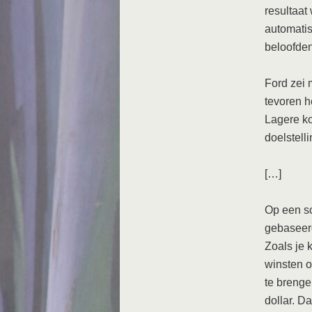
resultaat
automatis
beloofden
Ford zei 
tevoren h
Lagere ko
doelstell
[…]
Op een sc
gebaseerd
Zoals je 
winsten o
te brenge
dollar. D