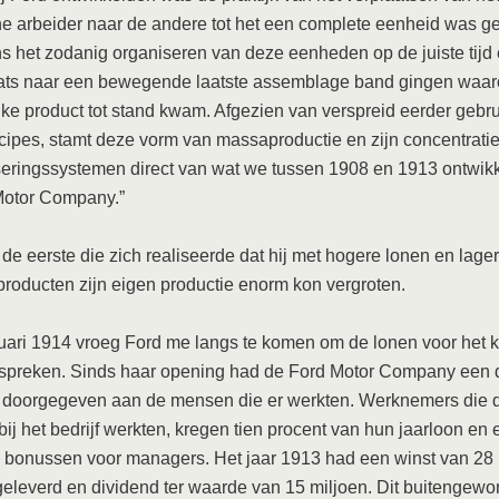
e arbeider naar de andere tot het een complete eenheid was g
s het zodanig organiseren van deze eenheden op de juiste tijd
aats naar een bewegende laatste assemblage band gingen waar
ijke product tot stand kwam. Afgezien van verspreid eerder gebr
cipes, stamt deze vorm van massaproductie en zijn concentratie
eringssystemen direct van wat we tussen 1908 en 1913 ontwikk
Motor Company.”
de eerste die zich realiseerde dat hij met hogere lonen en lager
 producten zijn eigen productie enorm kon vergroten.
uari 1914 vroeg Ford me langs te komen om de lonen voor het
espreken. Sinds haar opening had de Ford Motor Company een 
t doorgegeven aan de mensen die er werkten. Werknemers die d
 bij het bedrijf werkten, kregen tien procent van hun jaarloon en
ie bonussen voor managers. Het jaar 1913 had een winst van 28 
geleverd en dividend ter waarde van 15 miljoen. Dit buitengew