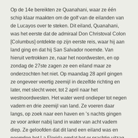
Op de 14e bereikten ze Quanahani, waar ze één
schip klaar maakten om de golf van de eilanden van
de Lucayos over te steken. Dit eiland, Quanahani,
was het eerste dat de admiraal Don Christoval Colon
[Columbus] ontdekte op zijn eerste reis, waar hij aan
land ging en dat hij San Salvador noemde. Van
hieruit vertrokken ze, naar het noordwesten, en op
zondag de 27ste zagen ze een eiland maar ze
onderzochten het niet. Op maandag 28 april gingen
ze ongeveer veertig zeemijl in dezelfde richting en
later, met slecht weer, tot 2 april naar het
westnoordwesten. Het water werd ondieper tot negen
vadem en drie zeemijl van land. Ze voeren daar
langs, op zoek naar een haven en ’s nachts gingen
ze voor anker nabij land in water van acht vadem
diep. Ze geloofden dat dit land een eiland was en
noemden het La Florida omdat het er prachtig uitzag