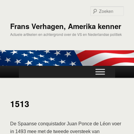
Spring
naar
Zoek
de
primaire
Frans Verhagen, Amerika kenner
inhoud
Actuele artikelen en achtergrond over de VS en Nederlandse politiek
Hoofdmenu
1513
De Spaanse conquistador Juan Ponce de Léon voer
in 1493 mee met de tweede oversteek van