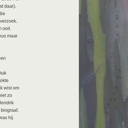
t daar).
die
 verzoek.
 ooit
ieus maar
een
tuk
okte
ck wist om
iet zo
Hendrik
 biograaf,
was hij