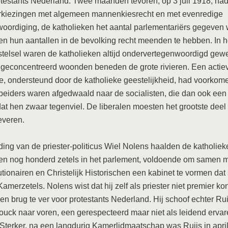
rotestants Nederland. Twee maanden tevoren, op 3 juli 1918, ha
erkiezingen met algemeen mannenkiesrecht en met evenredige
oordiging, de katholieken het aantal parlementariërs gegeven
n hun aantallen in de bevolking recht meenden te hebben. In h
nstelsel waren de katholieken altijd ondervertegenwoordigd gew
geconcentreerd woonden beneden de grote rivieren. Een actie
 ondersteund door de katholieke geestelijkheid, had voorkome
rbeiders waren afgedwaald naar de socialisten, die dan ook een 
at hen zwaar tegenviel. De liberalen moesten het grootste deel
leveren.
ding van de priester-politicus Wiel Nolens haalden de katholiek
en nog honderd zetels in het parlement, voldoende om samen 
utionairen en Christelijk Historischen een kabinet te vormen dat
 Kamerzetels. Nolens wist dat hij zelf als priester niet premier k
en brug te ver voor protestants Nederland. Hij schoof echter Rui
uck naar voren, een gerespecteerd maar niet als leidend erva
. Sterker, na een langdurig Kamerlidmaatschap was Ruijs in apri