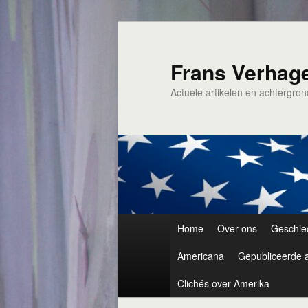
Spring
naar
de
Frans Verhag
primaire
Actuele artikelen en achtergro
inhoud
Hoofdmenu
Home
Over ons
Geschie
Americana
Gepubliceerde a
Clichés over Amerika