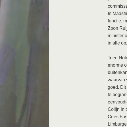
commissar
In Maastr
functie, 
Zoon Ruij
minister 
in alle o
Toen Nole
enorme op
buitenka
waarvan v
goed. Dit
te beginn
eenvoudi
Colijn in
Cees Fass
Limburger