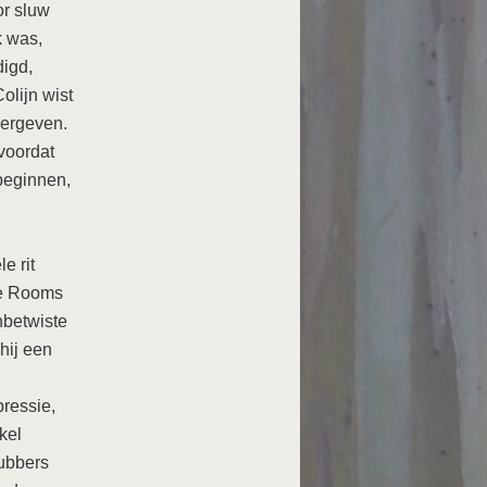
r sluw
k was,
digd,
olijn wist
vergeven.
voordat
 beginnen,
e rit
 de Rooms
nbetwiste
hij een
ressie,
kel
ubbers