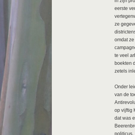
in zijn p
eerste v
vertegenw
ze gegeve
districte
omdat ze 
campagne,
te veel a
boekten d
zetels in
Onder lei
van de to
Antirevol
op vijftig
dat was e
Beerenbro
politicus