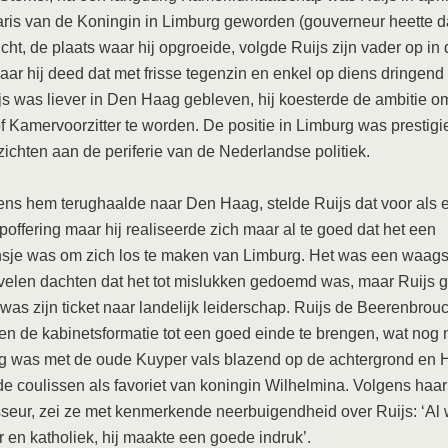
is van de Koningin in Limburg geworden (gouverneur heette da
icht, de plaats waar hij opgroeide, volgde Ruijs zijn vader op in 
maar hij deed dat met frisse tegenzin en enkel op diens dringend
s was liever in Den Haag gebleven, hij koesterde de ambitie om
of Kamervoorzitter te worden. De positie in Limburg was prestig
pzichten aan de periferie van de Nederlandse politiek.
ns hem terughaalde naar Den Haag, stelde Ruijs dat voor als 
offering maar hij realiseerde zich maar al te goed dat het een
nsje was om zich los te maken van Limburg. Het was een waags
elen dachten dat het tot mislukken gedoemd was, maar Ruijs g
 was zijn ticket naar landelijk leiderschap. Ruijs de Beerenbrou
en de kabinetsformatie tot een goed einde te brengen, wat nog n
g was met de oude Kuyper vals blazend op de achtergrond en 
 de coulissen als favoriet van koningin Wilhelmina. Volgens haar
eur, zei ze met kenmerkende neerbuigendheid over Ruijs: ‘Al 
 en katholiek, hij maakte een goede indruk’.