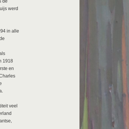
s de
uijs werd
94 in alle
 de
als
in 1918
rste en
Charles
e
a.
teit veel
erland
antse,