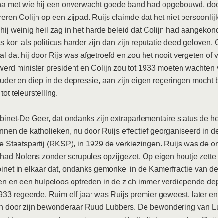
na met wie hij een onverwacht goede band had opgebouwd, doo
ren Colijn op een zijpad. Ruijs claimde dat het niet persoonlij
 hij weinig heil zag in het harde beleid dat Colijn had aangekon
s kon als politicus harder zijn dan zijn reputatie deed geloven. C
val dat hij door Rijs was afgetroefd en zou het nooit vergeten of 
erd minister president en Colijn zou tot 1933 moeten wachten 
 ouder en diep in de depressie, aan zijn eigen regeringen mocht
ot teleurstelling.
binet-De Geer, dat ondanks zijn extraparlementaire status de hel
onnen de katholieken, nu door Ruijs effectief georganiseerd in
e Staatspartij (RKSP), in 1929 de verkiezingen. Ruijs was de o
ij had Nolens zonder scrupules opzijgezet. Op eigen houtje zette 
inet in elkaar dat, ondanks gemonkel in de Kamerfractie van de
en en een hulpeloos optreden in de zich immer verdiepende dep
 1933 regeerde. Ruim elf jaar was Ruijs premier geweest, later en
fen door zijn bewonderaar Ruud Lubbers. De bewondering van L