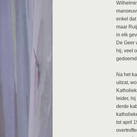
Wilhelmi
manoeuvre
enkel dat
maar Ruij
in elk ge
De Geer w
hij, veel
gedoemd t
Na het ka
uitzat, w
Katholiek
leider, h
derde kab
katholiek
tot april
overtrof