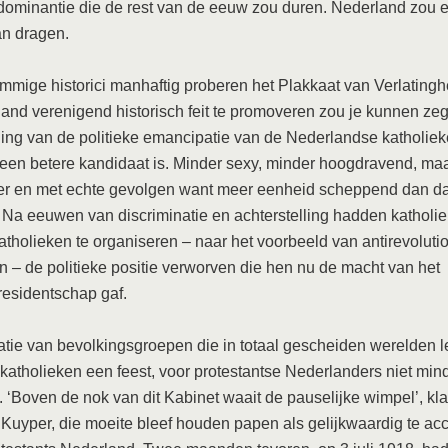
 dominantie die de rest van de eeuw zou duren. Nederland zou e
an dragen.
ommige historici manhaftig proberen het Plakkaat van Verlatingh
land verenigend historisch feit te promoveren zou je kunnen ze
iing van de politieke emancipatie van de Nederlandse katholie
een betere kandidaat is. Minder sexy, minder hoogdravend, ma
her en met echte gevolgen want meer eenheid scheppend dan da
 Na eeuwen van discriminatie en achterstelling hadden katholi
katholieken te organiseren – naar het voorbeeld van antirevoluti
en – de politieke positie verworven die hen nu de macht van het
residentschap gaf.
atie van bevolkingsgroepen die in totaal gescheiden werelden 
katholieken een feest, voor protestantse Nederlanders niet min
 ‘Boven de nok van dit Kabinet waait de pauselijke wimpel’, kl
uyper, die moeite bleef houden papen als gelijkwaardig te ac