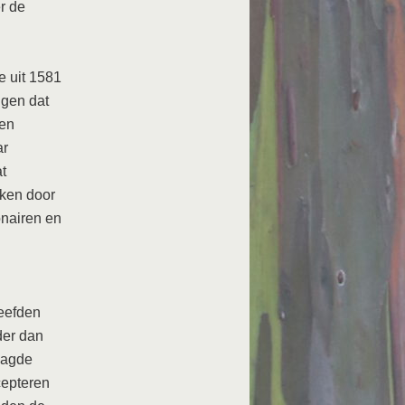
r de
e uit 1581
ggen dat
ken
ar
t
eken door
onairen en
leefden
der dan
aagde
cepteren