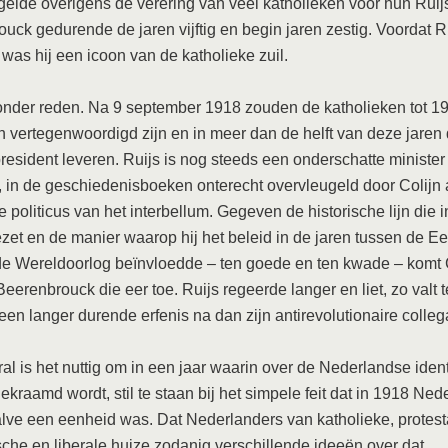
elde overigens de verering van veel katholieken voor hun Ruij
uck gedurende de jaren vijftig en begin jaren zestig. Voordat R
 was hij een icoon van de katholieke zuil.
onder reden. Na 9 september 1918 zouden de katholieken tot 19
n vertegenwoordigd zijn en in meer dan de helft van deze jaren
president leveren. Ruijs is nog steeds een onderschatte minister
, in de geschiedenisboeken onterecht overvleugeld door Colijn 
 politicus van het interbellum. Gegeven de historische lijn die 
zet en de manier waarop hij het beleid in de jaren tussen de Ee
e Wereldoorlog beïnvloedde – ten goede en ten kwade – komt 
Beerenbrouck die eer toe. Ruijs regeerde langer en liet, zo valt t
een langer durende erfenis na dan zijn antirevolutionaire colleg
al is het nuttig om in een jaar waarin over de Nederlandse identi
gekraamd wordt, stil te staan bij het simpele feit dat in 1918 Ned
lve een eenheid was. Dat Nederlanders van katholieke, protest
ische en liberale huize zodanig verschillende ideeën over dat