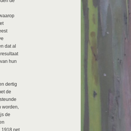
dden de
 waarop
et
eest
ve
n dat al
resultaat
 van hun
en dertig
met de
 steunde
on worden,
js de
ren
l 1918 net