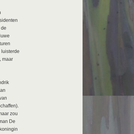
n
esidenten
 de
sluwe
turen
 luisterde
, maar
ndrik
van
 van
chaffen).
maar zou
orman De
 koningin