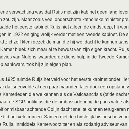
ne verwachting was dat Ruijs met zijn kabinet geen lang leve
 zou zijn. Maar zoals veel onderschatte katholieke minister pr
alde het eerste kabinet Ruijs niet alleen de eindstreep, hij won
gen in 1922 en ging vrolijk verder met een tweede kabinet. De 
d zichzelf klem gezet: de man die hij wel dacht te kunnen aans
 Kamer bleek zich maar al te bewust van zijn eigen kracht. Ruijs
advies van Nolens, waardeerde diens hulp in de Tweede Kamer
op aankwam, trok hij zijn eigen plan.
us 1925 ruimde Ruijs het veld voor het eerste kabinet onder He
ar dat sneuvelde al een paar maanden later door een opstand 
e Kamerleden die we kennen als de Vaticaancrisis (of de nacht
naar de SGP-politicus die de ambassadeur bij de paus wilde afs
lf onmisbaar achtende Colijn dacht snel te kunnen terugkeren 
e tijd het veld ruimen. Samen met de christelijk historische vo
e Ruijs, inmiddels Kamervoorzitter en als zodanig adviseur van