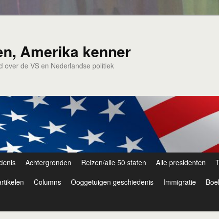
en, Amerika kenner
nd over de VS en Nederlandse politiek
denis
Achtergronden
Reizen/alle 50 staten
Alle presidenten
T
rtikelen
Columns
Ooggetuigen geschiedenis
Immigratie
Boe