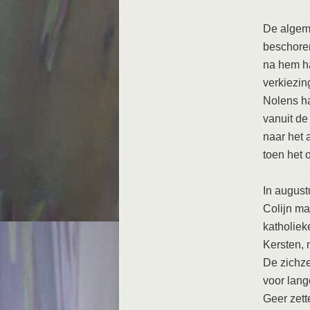
De algeme
beschoren
na hem ha
verkiezin
Nolens ha
vanuit de
naar het 
toen het 
In august
Colijn ma
katholiek
Kersten, 
De zichze
voor lang
Geer zett