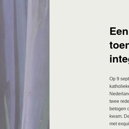
Een
toe
inte
Op 9 sept
katholiek
Nederland
twee rede
betogen d
kwam. De
met exqui