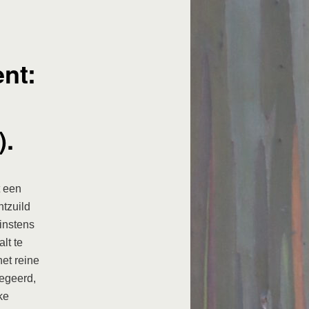
nt:
).
t een
ntzuild
instens
lt te
et reine
egeerd,
ke