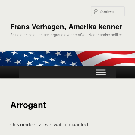
Spring
naar
Zoek
de
primaire
Frans Verhagen, Amerika kenner
inhoud
Actuele artikelen en achtergrond over de VS en Nederlandse politiek
Hoofdmenu
Arrogant
Ons oordeel: zit wel wat in, maar toch ….