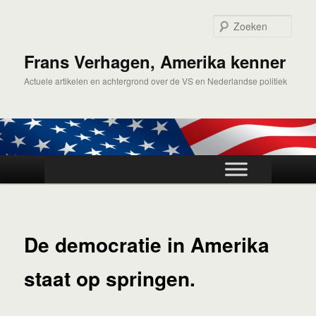
Spring
naar
Zoek
de
primaire
Frans Verhagen, Amerika kenner
inhoud
Actuele artikelen en achtergrond over de VS en Nederlandse politiek
Hoofdmenu
De democratie in Amerika
staat op springen.