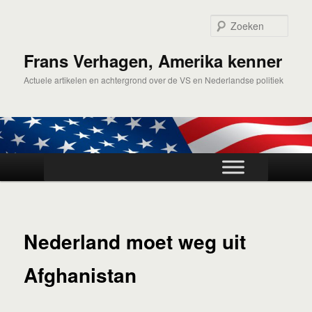
Spring
naar
Zoek
de
primaire
Frans Verhagen, Amerika kenner
inhoud
Actuele artikelen en achtergrond over de VS en Nederlandse politiek
Hoofdmenu
Nederland moet weg uit
Afghanistan