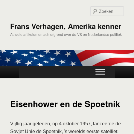
Spring
naar
Zoek
de
primaire
Frans Verhagen, Amerika kenner
inhoud
Actuele artikelen en achtergrond over de VS en Nederlandse politiek
Hoofdmenu
Eisenhower en de Spoetnik
Vijftig jaar geleden, op 4 oktober 1957, lanceerde de
Sovjet Unie de Spoetnik, 's werelds eerste satelliet.