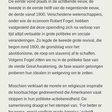
De eerste vond plaats in de achttiende eeuw, de
tweede in de eerste helft van de negentiende eeuw,
de derde vanaf 1900. Verscheidene wetenschappers,
onder wie de econoom Robert Fogel, hebben
vastgesteld dat deze opwinding zich na verloop van
tijd altijd vertaalde in grote politieke en sociale
veranderingen. Zo legde de tweede grote revival, die
begon rond 1800, de grondslag voor het
abolitionisme, de roep om slavernij af te schaffen.
Volgens Fogel zitten we nu in de politieke fase van
de vierde Great Awakening, de fase waarin gelovigen
proberen hun idealen in wetgeving om te zetten.
Misschien verklaart de morele en religieuze inspiratie
de koortsachtige gedrevenheid die Amerikanen vaak
stoppen in hun politieke-actiebereidheid. De
samenleving draagt er het stempel van.
‘For better or
for worse, moral conflicts made America,’ schrijft