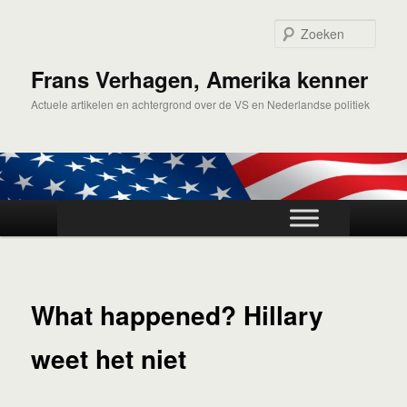
Spring
naar
Zoek
de
primaire
Frans Verhagen, Amerika kenner
inhoud
Actuele artikelen en achtergrond over de VS en Nederlandse politiek
Hoofdmenu
What happened? Hillary
weet het niet