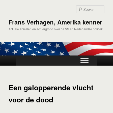
Spring
naar
Zoek
de
primaire
Frans Verhagen, Amerika kenner
inhoud
Actuele artikelen en achtergrond over de VS en Nederlandse politiek
Hoofdmenu
Een galopperende vlucht
voor de dood