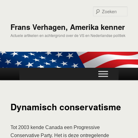
Spring
naar
Zoek
de
primaire
Frans Verhagen, Amerika kenner
inhoud
Actuele artikelen en achtergrond over de VS en Nederlandse politiek
Hoofdmenu
Dynamisch conservatisme
Tot 2003 kende Canada een Progressive
Conservative Party. Het is deze ontregelende