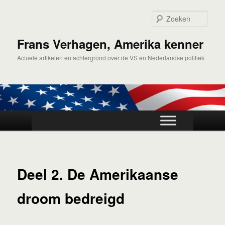
Spring
naar
Zoek
de
primaire
Frans Verhagen, Amerika kenner
inhoud
Actuele artikelen en achtergrond over de VS en Nederlandse politiek
Hoofdmenu
Deel 2. De Amerikaanse
droom bedreigd