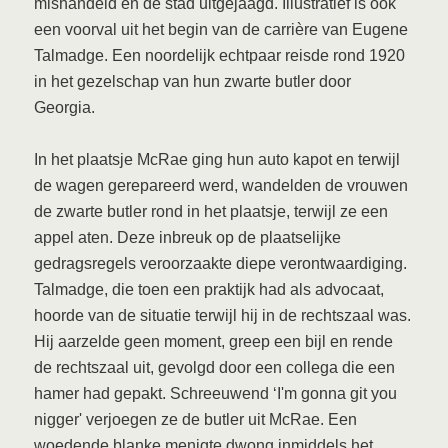
mishandeld en de stad uitgejaagd. Illustratief is ook
een voorval uit het begin van de carrière van Eugene
Talmadge. Een noordelijk echtpaar reisde rond 1920
in het gezelschap van hun zwarte butler door
Georgia.
In het plaatsje McRae ging hun auto kapot en terwijl
de wagen gerepareerd werd, wandelden de vrouwen
de zwarte butler rond in het plaatsje, terwijl ze een
appel aten. Deze inbreuk op de plaatselijke
gedragsregels veroorzaakte diepe verontwaardiging.
Talmadge, die toen een praktijk had als advocaat,
hoorde van de situatie terwijl hij in de rechtszaal was.
Hij aarzelde geen moment, greep een bijl en rende
de rechtszaal uit, gevolgd door een collega die een
hamer had gepakt. Schreeuwend ‘I'm gonna git you
nigger' verjoegen ze de butler uit McRae. Een
woedende blanke menigte dwong inmiddels het