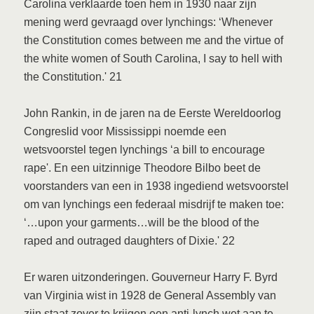
Carolina verklaarde toen hem in 1930 naar zijn
mening werd gevraagd over lynchings: ‘Whenever
the Constitution comes between me and the virtue of
the white women of South Carolina, I say to hell with
the Constitution.' 21
John Rankin, in de jaren na de Eerste Wereldoorlog
Congreslid voor Mississippi noemde een
wetsvoorstel tegen lynchings ‘a bill to encourage
rape'. En een uitzinnige Theodore Bilbo beet de
voorstanders van een in 1938 ingediend wetsvoorstel
om van lynchings een federaal misdrijf te maken toe:
‘…upon your garments…will be the blood of the
raped and outraged daughters of Dixie.' 22
Er waren uitzonderingen. Gouverneur Harry F. Byrd
van Virginia wist in 1928 de General Assembly van
zijn staat zover te krijgen een anti-lynch wet aan te