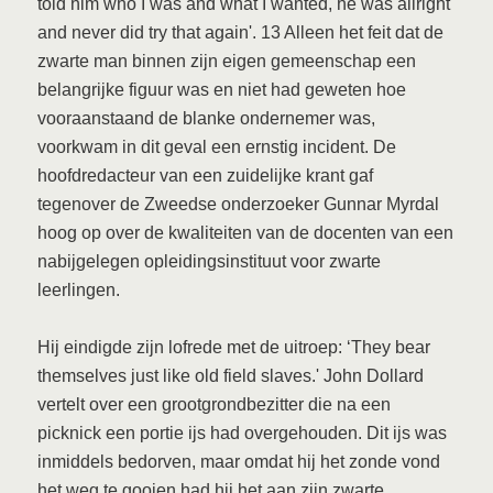
told him who I was and what I wanted, he was allright
and never did try that again'. 13 Alleen het feit dat de
zwarte man binnen zijn eigen gemeenschap een
belangrijke figuur was en niet had geweten hoe
vooraanstaand de blanke ondernemer was,
voorkwam in dit geval een ernstig incident. De
hoofdredacteur van een zuidelijke krant gaf
tegenover de Zweedse onderzoeker Gunnar Myrdal
hoog op over de kwaliteiten van de docenten van een
nabijgelegen opleidingsinstituut voor zwarte
leerlingen.
Hij eindigde zijn lofrede met de uitroep: ‘They bear
themselves just like old field slaves.' John Dollard
vertelt over een grootgrondbezitter die na een
picknick een portie ijs had overgehouden. Dit ijs was
inmiddels bedorven, maar omdat hij het zonde vond
het weg te gooien had hij het aan zijn zwarte