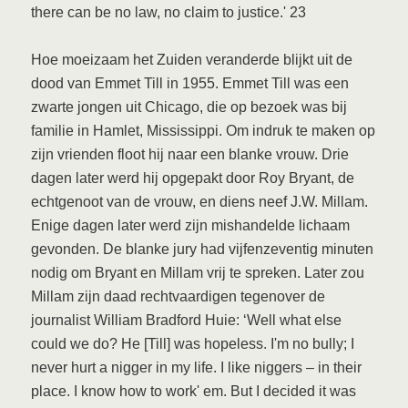
there can be no law, no claim to justice.' 23
Hoe moeizaam het Zuiden veranderde blijkt uit de
dood van Emmet Till in 1955. Emmet Till was een
zwarte jongen uit Chicago, die op bezoek was bij
familie in Hamlet, Mississippi. Om indruk te maken op
zijn vrienden floot hij naar een blanke vrouw. Drie
dagen later werd hij opgepakt door Roy Bryant, de
echtgenoot van de vrouw, en diens neef J.W. Millam.
Enige dagen later werd zijn mishandelde lichaam
gevonden. De blanke jury had vijfenzeventig minuten
nodig om Bryant en Millam vrij te spreken. Later zou
Millam zijn daad rechtvaardigen tegenover de
journalist William Bradford Huie: ‘Well what else
could we do? He [Till] was hopeless. I'm no bully; I
never hurt a nigger in my life. I like niggers – in their
place. I know how to work' em. But I decided it was